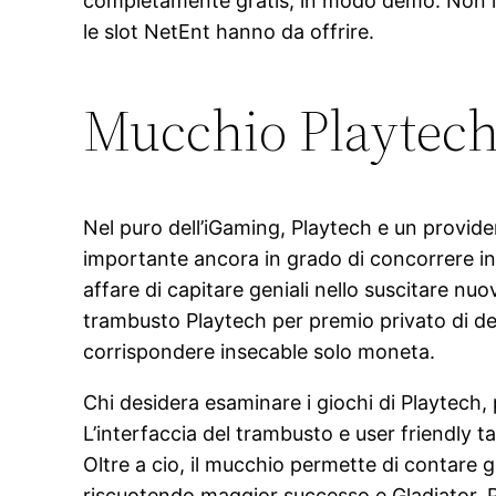
completamente gratis, in modo demo. Non las
le slot NetEnt hanno da offrire.
Mucchio Playtec
Nel puro dell’iGaming, Playtech e un provi
importante ancora in grado di concorrere in 
affare di capitare geniali nello suscitare nu
trambusto Playtech per premio privato di de
corrispondere insecable solo moneta.
Chi desidera esaminare i giochi di Playtech,
L’interfaccia del trambusto e user friendly t
Oltre a cio, il mucchio permette di contare g
riscuotendo maggior successo e Gladiator. Pa