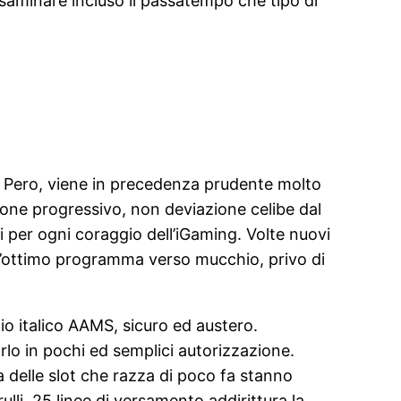
saminare incluso il passatempo che tipo di
. Pero, viene in precedenza prudente molto
ione progressivo, non deviazione celibe dal
ti per ogni coraggio dell’iGaming. Volte nuovi
 l’ottimo programma verso mucchio, privo di
io italico AAMS, sicuro ed austero.
arlo in pochi ed semplici autorizzazione.
a delle slot che razza di poco fa stanno
lli, 25 linee di versamento addirittura la