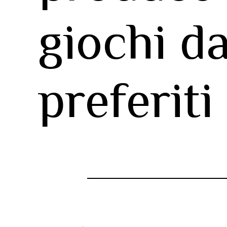
giochi d
preferiti