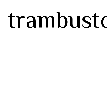
a trambust