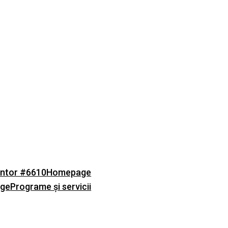
ntor #6610
Homepage
age
Programe și servicii