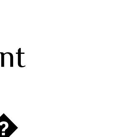
nt
 �