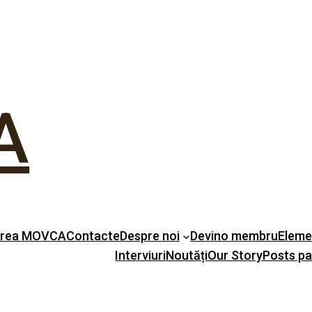
A
erea MOVCA
Contacte
Despre noi
Devino membru
Eleme
Interviuri
Noutăți
Our Story
Posts p