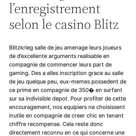
l’enregistrement
selon le casino Blitz
Blitzkrieg salle de jeu amenage leurs joueurs
de d’excellente arguments realisable en
compagnie de commencer leurs part de
gaming. Des a elles inscription grace au salle
de jeu quelque peu, eux-memes possedent de
ce prime en compagnie de 350� en surfant
sur sa indivisible depot. Pour profiter de cette
encouragement, nos equipiers ne choisissent
inutile en compagnie de creer chic en tenant
chiffre recompense. Cela reste donc
directement reconnu en ce qui concerne une