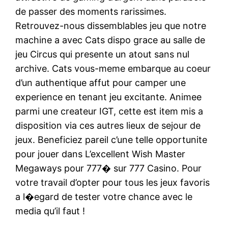
de passer des moments rarissimes.
Retrouvez-nous dissemblables jeu que notre
machine a avec Cats dispo grace au salle de
jeu Circus qui presente un atout sans nul
archive. Cats vous-meme embarque au coeur
d’un authentique affut pour camper une
experience en tenant jeu excitante. Animee
parmi une createur IGT, cette est item mis a
disposition via ces autres lieux de sejour de
jeux. Beneficiez pareil c’une telle opportunite
pour jouer dans L’excellent Wish Master
Megaways pour 777� sur 777 Casino. Pour
votre travail d’opter pour tous les jeux favoris
a l�egard de tester votre chance avec le
media qu’il faut !