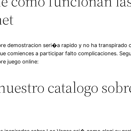
de como funcionan la
net
bre demostracion seri�a rapido y no ha transpirado 
 que comiences a participar falto complicaciones. Seg
re juego online:
 nuestro catalogo sob