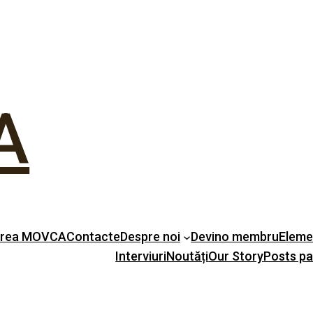
A
erea MOVCA
Contacte
Despre noi
Devino membru
Eleme
Interviuri
Noutăți
Our Story
Posts p