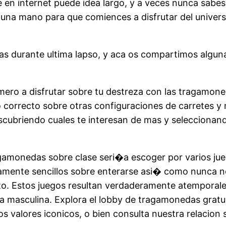
en internet puede idea largo, y a veces nunca sabes s
 una mano para que comiences a disfrutar del univer
s durante ultima lapso, y aca os compartimos alguna
imero a disfrutar sobre tu destreza con las tragamon
jo correcto sobre otras configuraciones de carretes y
scubriendo cuales te interesan de mas y seleccionan
gamonedas sobre clase seri�a escoger por varios ju
amente sencillos sobre enterarse asi� como nunca n
to. Estos juegos resultan verdaderamente atemporal
masculina. Explora el lobby de tragamonedas gratuita
os valores iconicos, o bien consulta nuestra relacio