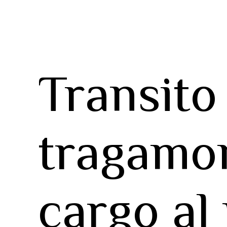
Transito
tragamo
cargo al