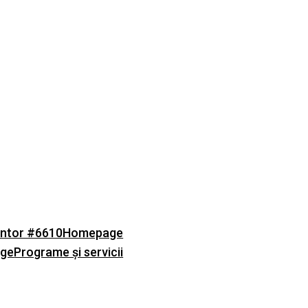
ntor #6610
Homepage
age
Programe și servicii