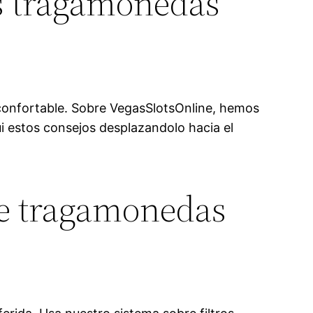
s tragamonedas
confortable. Sobre VegasSlotsOnline, hemos
ui estos consejos desplazandolo hacia el
re tragamonedas