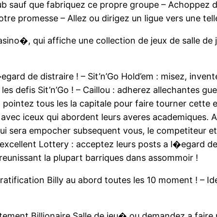
ub sauf que fabriquez ce propre groupe – Achoppez d
tre promesse – Allez ou dirigez un ligue vers une tel
 Casino�, qui affiche une collection de jeux de salle de
�egard de distraire ! – Sit’n’Go Hold’em : misez, inv
s defis Sit’n’Go ! – Caillou : adherez allechantes gue
 pointez tous les la capitale pour faire tourner cet
eu avec iceux qui abordent leurs averes academiques. 
 qui sera empocher subsequent vous, le competiteur et 
excellent Lottery : acceptez leurs posts a l�egard de
 reunissant la plupart barriques dans assommoir !
atification Billy au abord toutes les 10 moment ! – I
ment Billionaire Salle de jeu� ou demandez a faire r