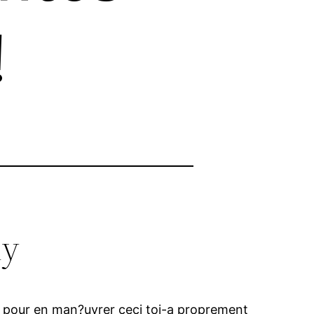
!
ly
n pour en man?uvrer ceci toi-a proprement