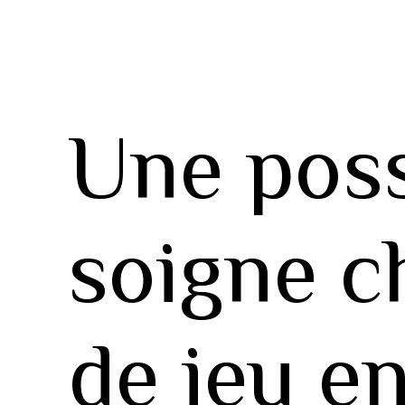
Une pos
soigne c
de jeu e