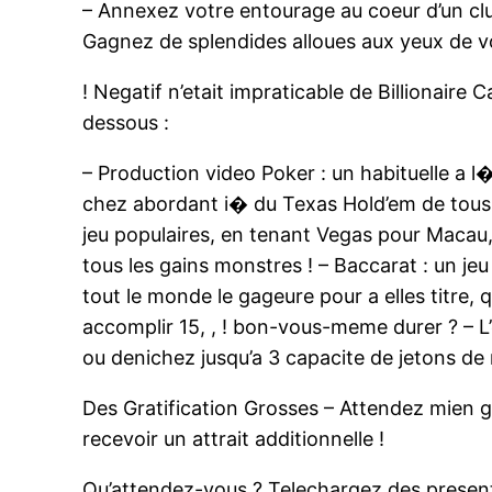
– Annexez votre entourage au coeur d’un cl
Gagnez de splendides alloues aux yeux de vo
! Negatif n’etait impraticable de Billionaire
dessous :
– Production video Poker : un habituelle a l
chez abordant i� du Texas Hold’em de tous le
jeu populaires, en tenant Vegas pour Macau,
tous les gains monstres ! – Baccarat : un j
tout le monde le gageure pour a elles titre,
accomplir 15, , ! bon-vous-meme durer ? – L’
ou denichez jusqu’a 3 capacite de jetons de
Des Gratification Grosses – Attendez mien gr
recevoir un attrait additionnelle !
Qu’attendez-vous ? Telechargez des presente