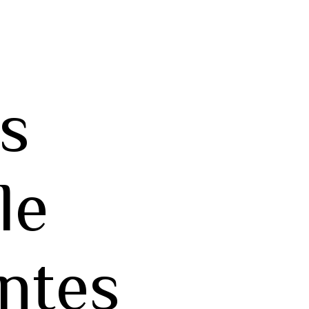
s
le
entes