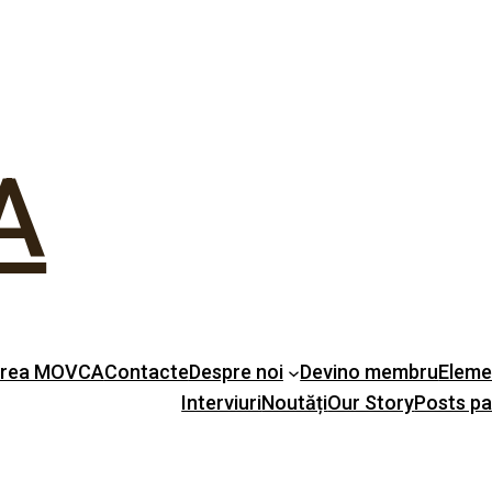
A
erea MOVCA
Contacte
Despre noi
Devino membru
Eleme
Interviuri
Noutăți
Our Story
Posts p