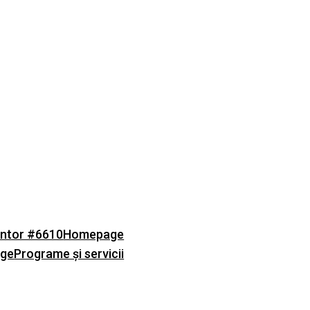
ntor #6610
Homepage
age
Programe și servicii