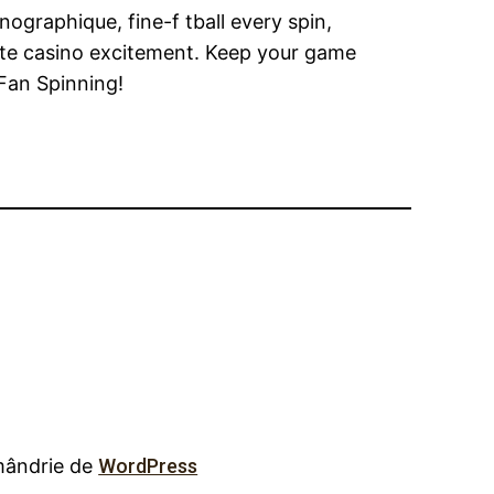
ographique, fine-f tball every spin,
mate casino excitement. Keep your game
 Fan Spinning!
mândrie de
WordPress