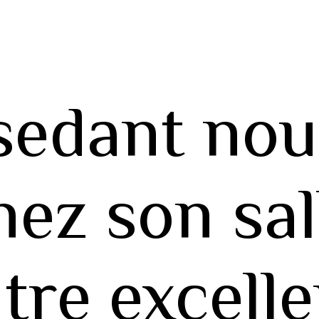
sedant nou
hez son sal
ntre excell