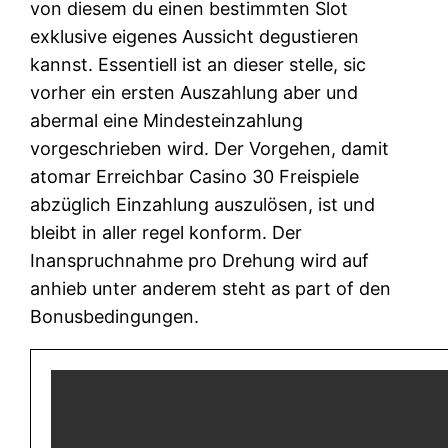
von diesem du einen bestimmten Slot
exklusive eigenes Aussicht degustieren
kannst. Essentiell ist an dieser stelle, sic
vorher ein ersten Auszahlung aber und
abermal eine Mindesteinzahlung
vorgeschrieben wird. Der Vorgehen, damit
atomar Erreichbar Casino 30 Freispiele
abzüglich Einzahlung auszulösen, ist und
bleibt in aller regel konform. Der
Inanspruchnahme pro Drehung wird auf
anhieb unter anderem steht as part of den
Bonusbedingungen.