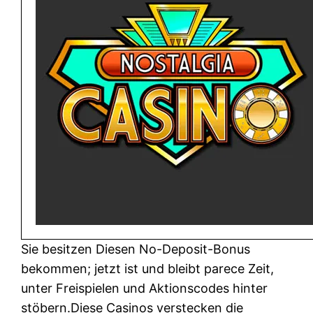
Sie besitzen Diesen No-Deposit-Bonus
bekommen; jetzt ist und bleibt parece Zeit,
unter Freispielen und Aktionscodes hinter
stöbern.Diese Casinos verstecken die