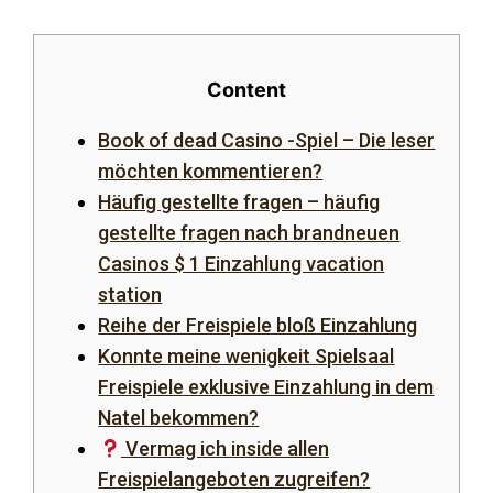
Content
Book of dead Casino -Spiel – Die leser
möchten kommentieren?
Häufig gestellte fragen – häufig
gestellte fragen nach brandneuen
Casinos $ 1 Einzahlung vacation
station
Reihe der Freispiele bloß Einzahlung
Konnte meine wenigkeit Spielsaal
Freispiele exklusive Einzahlung in dem
Natel bekommen?
Vermag ich inside allen
Freispielangeboten zugreifen?