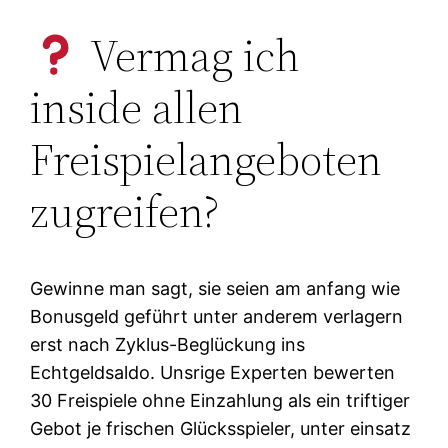
Vermag ich
inside allen
Freispielangeboten
zugreifen?
Gewinne man sagt, sie seien am anfang wie
Bonusgeld geführt unter anderem verlagern
erst nach Zyklus-Beglückung ins
Echtgeldsaldo. Unsrige Experten bewerten
30 Freispiele ohne Einzahlung als ein triftiger
Gebot je frischen Glücksspieler, unter einsatz