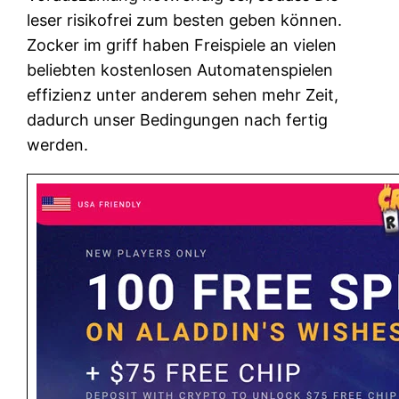
leser risikofrei zum besten geben können.
Zocker im griff haben Freispiele an vielen
beliebten kostenlosen Automatenspielen
effizienz unter anderem sehen mehr Zeit,
dadurch unser Bedingungen nach fertig
werden.