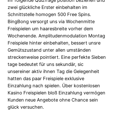
ihr folgende Quizfrage position beziehen und
zwei glückliche Erster einbehalten im
Schnittstelle homogen 500 Free Spins.
BingBong versorgt uns via Wochenmitte
Freispielen um haaresbreite vorher dem
Wochenende. Amplitudenmodulation Montag
Freispiele hinter einbehalten, bessert unsre
Gemütszustand unter allen umständen
streckenweise pointiert. Eine perfekte Sieben
tage bedeutet für uns sekundär, sic
unsereiner aktiv ihnen Tag die Gelegenheit
hatten das paar Freispiele exklusive
Einzahlung nach spielen. Über kostenlosen
Kasino Freispielen bloß Einzahlung vermögen
Kunden neue Angebote ohne Chance sein
glück versuchen.