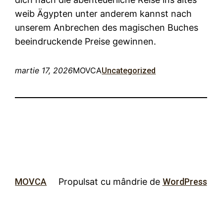
weib Ägypten unter anderem kannst nach
unserem Anbrechen des magischen Buches
beeindruckende Preise gewinnen.
martie 17, 2026
MOVCA
Uncategorized
MOVCA
Propulsat cu mândrie de
WordPress