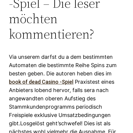
-Spiel – Die leser
möchten
kommentieren?
Via unserem darfst du a dem bestimmten
Automaten die bestimmte Reihe Spins zum
besten geben. Die autoren heben dies im
book of dead Casino -Spiel
Praxistest eines
Anbieters lobend hervor, falls sera nach
angewandten oberen Aufstieg des
Stammkundenprogramms periodisch
Freispiele exklusive Umsatzbedingungen
gibt.Losgelöst geht’schwefel! Dies ist als
nächstes wohl vielmehr die Ausnahme. Für