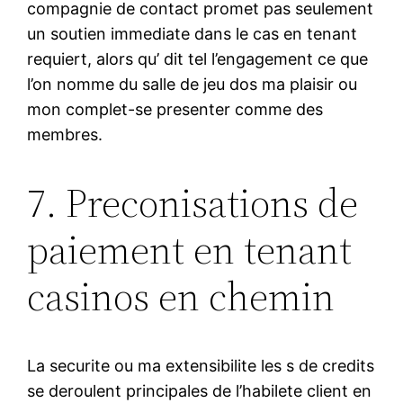
compagnie de contact promet pas seulement
un soutien immediate dans le cas en tenant
requiert, alors qu’ dit tel l’engagement ce que
l’on nomme du salle de jeu dos ma plaisir ou
mon complet-se presenter comme des
membres.
7. Preconisations de
paiement en tenant
casinos en chemin
La securite ou ma extensibilite les s de credits
se deroulent principales de l’habilete client en