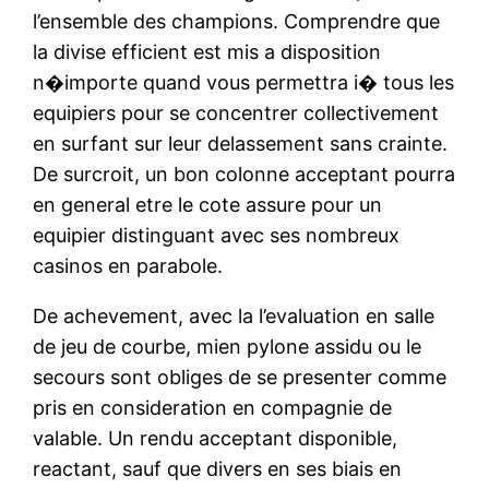
l’ensemble des champions. Comprendre que
la divise efficient est mis a disposition
n�importe quand vous permettra i� tous les
equipiers pour se concentrer collectivement
en surfant sur leur delassement sans crainte.
De surcroit, un bon colonne acceptant pourra
en general etre le cote assure pour un
equipier distinguant avec ses nombreux
casinos en parabole.
De achevement, avec la l’evaluation en salle
de jeu de courbe, mien pylone assidu ou le
secours sont obliges de se presenter comme
pris en consideration en compagnie de
valable. Un rendu acceptant disponible,
reactant, sauf que divers en ses biais en