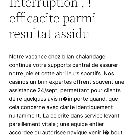
Interruption , !
efficacite parmi
resultat assidu
Notre vacance chez bilan chalandage
continue votre supports central de assurer
notre joie et cette abri leurs sportifs. Nos
casinos un brin expertes offrent souvent une
assistance 24/sept, permettant pour clients
de re quelques avis n�importe quand, que
cela concerne avec clarte identiquement
nuitamment. La celerite dans service levant
pareillement vitale ; une equipe entier
accordee ou autorisee navigue venir i� bout