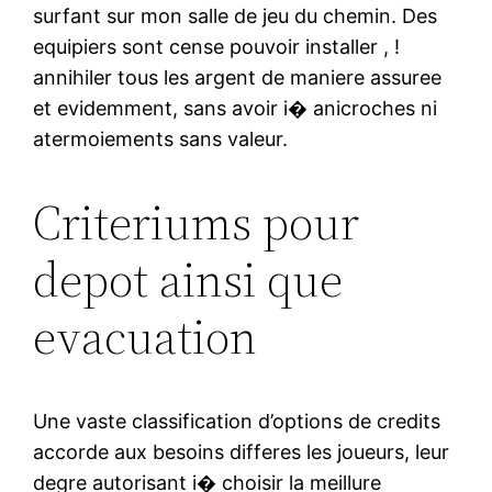
surfant sur mon salle de jeu du chemin. Des
equipiers sont cense pouvoir installer , !
annihiler tous les argent de maniere assuree
et evidemment, sans avoir i� anicroches ni
atermoiements sans valeur.
Criteriums pour
depot ainsi que
evacuation
Une vaste classification d’options de credits
accorde aux besoins differes les joueurs, leur
degre autorisant i� choisir la meillure