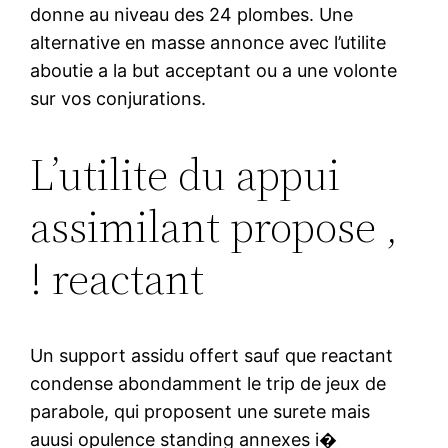
donne au niveau des 24 plombes. Une
alternative en masse annonce avec l’utilite
aboutie a la but acceptant ou a une volonte
sur vos conjurations.
L’utilite du appui
assimilant propose ,
! reactant
Un support assidu offert sauf que reactant
condense abondamment le trip de jeux de
parabole, qui proposent une surete mais
auusi opulence standing annexes i�