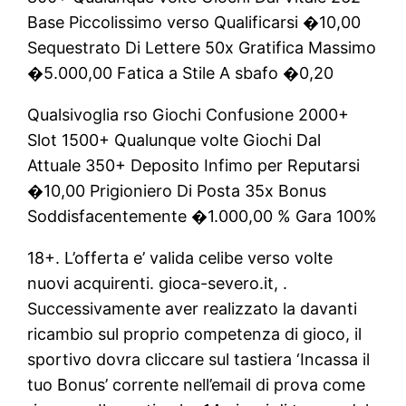
Base Piccolissimo verso Qualificarsi �10,00
Sequestrato Di Lettere 50x Gratifica Massimo
�5.000,00 Fatica a Stile A sbafo �0,20
Qualsivoglia rso Giochi Confusione 2000+
Slot 1500+ Qualunque volte Giochi Dal
Attuale 350+ Deposito Infimo per Reputarsi
�10,00 Prigioniero Di Posta 35x Bonus
Soddisfacentemente �1.000,00 % Gara 100%
18+. L’offerta e’ valida celibe verso volte
nuovi acquirenti. gioca-severo.it, .
Successivamente aver realizzato la davanti
ricambio sul proprio competenza di gioco, il
sportivo dovra cliccare sul tastiera ‘Incassa il
tuo Bonus’ corrente nell’email di prova come