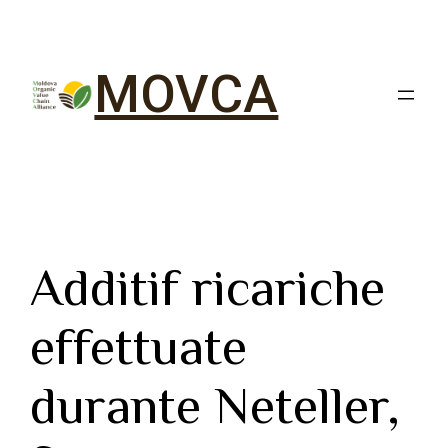
MOVCA
Additif ricariche
effettuate
durante Neteller,