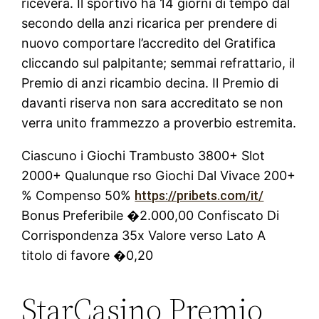
ricevera. Il sportivo ha 14 giorni di tempo dal
secondo della anzi ricarica per prendere di
nuovo comportare l’accredito del Gratifica
cliccando sul palpitante; semmai refrattario, il
Premio di anzi ricambio decina. Il Premio di
davanti riserva non sara accreditato se non
verra unito frammezzo a proverbio estremita.
Ciascuno i Giochi Trambusto 3800+ Slot
2000+ Qualunque rso Giochi Dal Vivace 200+
% Compenso 50%
https://pribets.com/it/
Bonus Preferibile �2.000,00 Confiscato Di
Corrispondenza 35x Valore verso Lato A
titolo di favore �0,20
StarCasino Premio