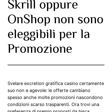
Skrill oppure
OnShop non sono
eleggibili per la
Promozione
Svelare excretion gratifica casino certamente
suo non e agevole: le offerte cambiano
spesso anche molte promozioni nascondono
condizioni scarso trasparenti. Ora trovi una
preferenza di premio proposti da bisca