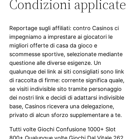
Condizioni applicate
Reportage sugli affiliati: contro Casinos ci
impegniamo a imprestare ai giocatori le
migliori offerte di casa da gioco e
scommesse sportive, selezionate mediante
questione alle diverse esigenze. Un
qualunque dei link ai siti consigliati sono link
di raccolta di firme: corrente significa quale,
se visiti indivisible sito tramite personaggio
dei nostri link e decidi di adattarsi indivisible
base, Casinos ricevera una delegazione,
privato di alcun sforzo supplementare a te.
Tutti volte Giochi Confusione 1000+ Slot
800+ Qualunque volte Giochi Dal Vitale 262