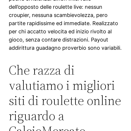
dell’opposto delle roulette live: nessun
croupier, nessuna scambievolezza, pero
partite rapidissime ed immediate. Realizzato
per chi accatto velocita ed inizio rivolto al
gioco, senza contare distrazioni. Payout
addirittura guadagno proverbio sono variabili.
Che razza di
valutiamo i migliori
siti di roulette online
riguardo a
CalcioMercato