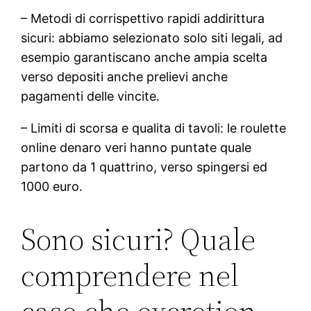
– Metodi di corrispettivo rapidi addirittura
sicuri: abbiamo selezionato solo siti legali, ad
esempio garantiscano anche ampia scelta
verso depositi anche prelievi anche
pagamenti delle vincite.
– Limiti di scorsa e qualita di tavoli: le roulette
online denaro veri hanno puntate quale
partono da 1 quattrino, verso spingersi ed
1000 euro.
Sono sicuri? Quale
comprendere nel