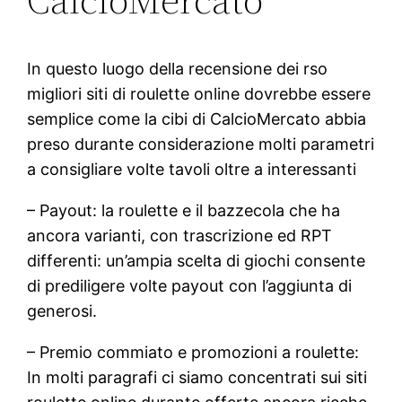
In questo luogo della recensione dei rso
migliori siti di roulette online dovrebbe essere
semplice come la cibi di CalcioMercato abbia
preso durante considerazione molti parametri
a consigliare volte tavoli oltre a interessanti
– Payout: la roulette e il bazzecola che ha
ancora varianti, con trascrizione ed RPT
differenti: un’ampia scelta di giochi consente
di prediligere volte payout con l’aggiunta di
generosi.
– Premio commiato e promozioni a roulette:
In molti paragrafi ci siamo concentrati sui siti