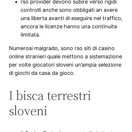
rso provider devono subire verso rigidi
controlli anche sono obbligati an avere
una liberta avanti di eseguire nel traffico,
ancora le licenze hanno una continuita
limitata.
Numerosi malgrado, sono rso siti di casino
online stranieri quale mettono a sistemazione
per volte giocatori sloveni un’ampia selezione
di giochi da casa da gioco.
I bisca terrestri
sloveni