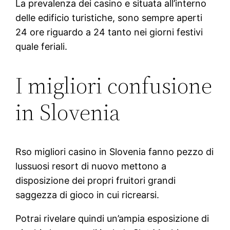
La prevalenza dei casino e situata all’interno
delle edificio turistiche, sono sempre aperti
24 ore riguardo a 24 tanto nei giorni festivi
quale feriali.
I migliori confusione
in Slovenia
Rso migliori casino in Slovenia fanno pezzo di
lussuosi resort di nuovo mettono a
disposizione dei propri fruitori grandi
saggezza di gioco in cui ricrearsi.
Potrai rivelare quindi un’ampia esposizione di