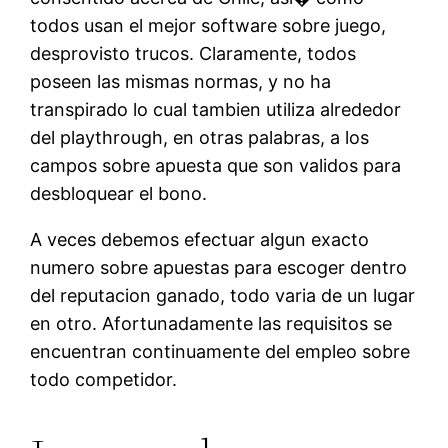
todos usan el mejor software sobre juego,
desprovisto trucos. Claramente, todos
poseen las mismas normas, y no ha
transpirado lo cual tambien utiliza alrededor
del playthrough, en otras palabras, a los
campos sobre apuesta que son validos para
desbloquear el bono.
A veces debemos efectuar algun exacto
numero sobre apuestas para escoger dentro
del reputacion ganado, todo varia de un lugar
en otro. Afortunadamente las requisitos se
encuentran continuamente del empleo sobre
todo competidor.