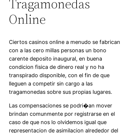
Tragamonedas
Online
Ciertos casinos online a menudo se fabrican
con a las cero millas personas un bono
carente deposito inaugural, en buena
condicion fisica de dinero real y no ha
transpirado disponible, con el fin de que
lleguen a competir sin cargo a las
tragamonedas sobre sus propias lugares.
Las compensaciones se podri�an mover
brindan comunmente por registrarse en el
caso de que nos lo olvidemos igual que
representacion de asimilacion alrededor del