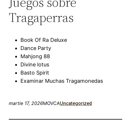
Juegos sobre
Tragaperras
Book Of Ra Deluxe
Dance Party
Mahjong 88
Divine lotus
Basto Spirit
Examinar Muchas Tragamonedas
martie 17, 2026
MOVCA
Uncategorized