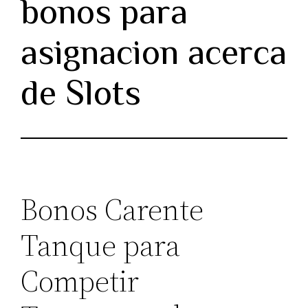
bonos para
asignacion acerca
de Slots
Bonos Carente
Tanque para
Competir