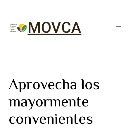
MOVCA
Aprovecha los
mayormente
convenientes