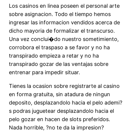
Los casinos en linea poseen el personal arte
sobre asignacion. Todo el tiempo hemos
ingresar las informacion vendidos acerca de
dicho mayoria de formalizar el transcurso.
Una vez conclui�do nuestro sometimiento,
corrobora el traspaso a se favor y no ha
transpirado empieza a retar y no ha
transpirado gozar de las ventajas sobre
entrenar para impedir situar.
Tienes la ocasion sobre registrarte al casino
en forma gratuita, sin atadura de ningun
deposito, desplazandolo hacia el pelo ademi?
s podras juguetear desplazandolo hacia el
pelo gozar en hacen de slots preferidos.
Nada horrible, ?no te da la impresion?