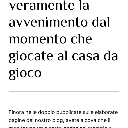
veramente la
avvenimento dal
momento che
giocate al casa da
gioco
Finora nelle doppio pubblicate sulle elaborate
pagine del nostro blog, avete alcova che il