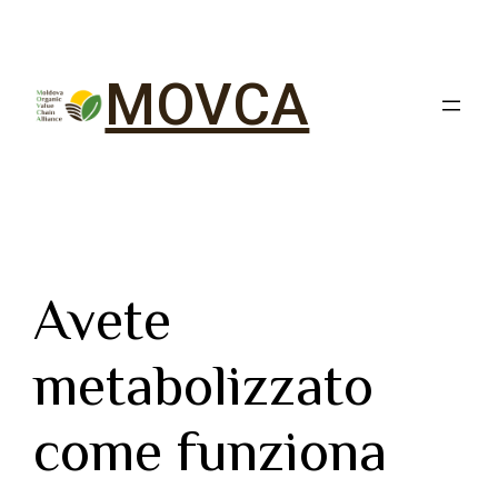
MOVCA
Avete
metabolizzato
come funziona