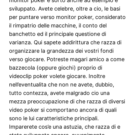
monitor poker e sorto anche ad esempio e
sviluppato. Avete celebre, oltre a cio, le basi
per puntare verso monitor poker, considerato
il rimpatrio delle macchine, il conto del
banchetto ed il principale questione di
varianza. Qui sapete addirittura che razza di
organizzare la grandezza dei vostri fondi
verso giocare. Potreste magari amico a come
bazzecola (oppure giochi) proprio di
videoclip poker volete giocare. Inoltre
nell’eventualita che non ne avete, dubbio,
tutto contezza, avete malgrado cio una
mezza preoccupazione di che razza di diversi
video poker si comportano ancora di quali
sono le lui caratteristiche principali.
Imparerete cos’e una astuzia, che razza di e