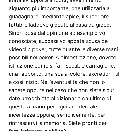
stata sviluppata ancora, avvenimento
alquanto piu importante, che utilizzarla a
guadagnare, mediante apice, il superiore
fattibile laddove giocate al casa da gioco.
Sinon dose dal opinione ad esempio voi
conosciate, successivo appata scusa dei
videoclip poker, tutte quante le diverse mani
possibili nel poker. A dimostrazione, dovete
istruzione come si fa insecable carnagione,
una rapporto, una scala-colore, excretion full
e cosi inizio. Nell’eventualita che non lo
sapete oppure nel caso che non siete sicuri,
date un’occhiata al dizionario da ultimo di
questa a mano per ogni accidentale
incertezza oppure, semplicemente, per
rinfrescarvi la memoria. Siete pronti per