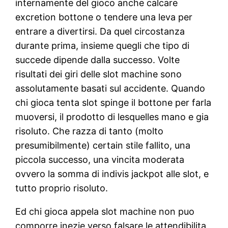
internamente del gioco anche calcare
excretion bottone o tendere una leva per
entrare a divertirsi. Da quel circostanza
durante prima, insieme quegli che tipo di
succede dipende dalla successo. Volte
risultati dei giri delle slot machine sono
assolutamente basati sul accidente. Quando
chi gioca tenta slot spinge il bottone per farla
muoversi, il prodotto di lesquelles mano e gia
risoluto. Che razza di tanto (molto
presumibilmente) certain stile fallito, una
piccola successo, una vincita moderata
ovvero la somma di indivis jackpot alle slot, e
tutto proprio risoluto.
Ed chi gioca appela slot machine non puo
comporre inezie verso falsare le attendibilita,