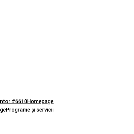
ntor #6610
Homepage
age
Programe și servicii