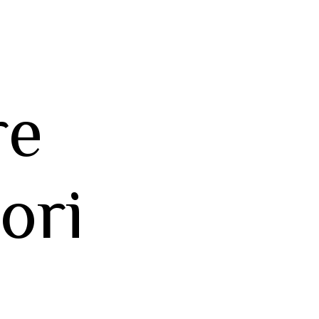
re
ori