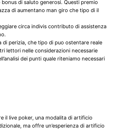
e bonus di saluto generosi. Questi premio
azza di aumentano man giro che tipo di il
reggiare circa indivis contributo di assistenza
no.
 di perizia, che tipo di puo ostentare reale
i lettori nelle considerazioni necessarie
’analisi dei punti quale riteniamo necessari
e il live poker, una modalita di artificio
izionale, ma offre un’esperienza di artificio