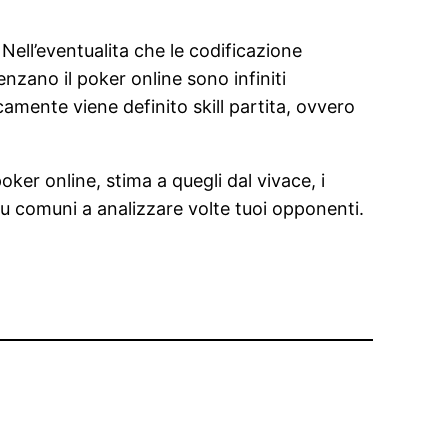
Nell’eventualita che le codificazione
nzano il poker online sono infiniti
icamente viene definito skill partita, ovvero
ker online, stima a quegli dal vivace, i
iu comuni a analizzare volte tuoi opponenti.