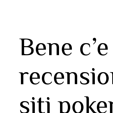
Bene c’e
recension
siti poke