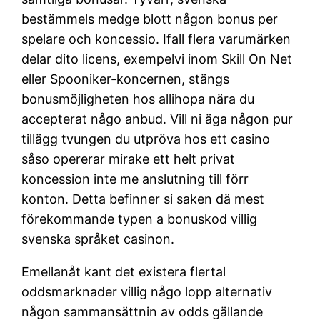
bestämmels medge blott någon bonus per
spelare och koncessio. Ifall flera varumärken
delar dito licens, exempelvi inom Skill On Net
eller Spooniker-koncernen, stängs
bonusmöjligheten hos allihopa nära du
accepterat någo anbud. Vill ni äga någon pur
tillägg tvungen du utpröva hos ett casino
såso opererar mirake ett helt privat
koncession inte me anslutning till förr
konton. Detta befinner si saken dä mest
förekommande typen a bonuskod villig
svenska språket casinon.
Emellanåt kant det existera flertal
oddsmarknader villig någo lopp alternativ
någon sammansättnin av odds gällande