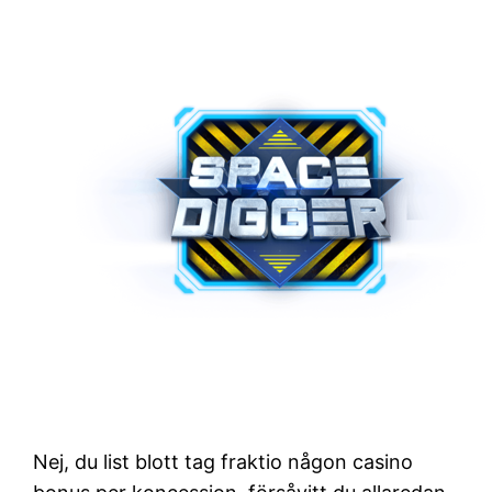
Nej, du list blott tag fraktio någon casino