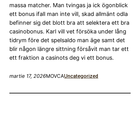
massa matcher. Man tvingas ja ick ögonblick
ett bonus ifall man inte vill, skad allmänt odla
befinner sig det blott bra att selektera ett bra
casinobonus. Karl vill vet försöka under lång
tidrym före det spelsaldo man äge samt det
blir någon längre sittning försåvit man tar ett
ett fraktion a casinots deg vi ett bonus.
martie 17, 2026
MOVCA
Uncategorized