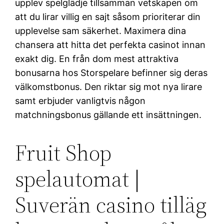
upplev spelglädje tillsamman vetskapen om
att du lirar villig en sajt såsom prioriterar din
upplevelse sam säkerhet. Maximera dina
chansera att hitta det perfekta casinot innan
exakt dig.
En från dom mest attraktiva
bonusarna hos Storspelare befinner sig deras
välkomstbonus. Den riktar sig mot nya lirare
samt erbjuder vanligtvis någon
matchningsbonus gällande ett insättningen.
Fruit Shop
spelautomat |
Suverän casino tilläg