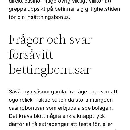
direkt casino. Någo övrig viktigt villkor att
greppa uppsikt på befinner sig giltighetstiden
för din insättningsbonus.
Frågor och svar
försåvitt
bettingbonusar
Såväl nya såsom gamla lirar äge chansen att
ögonblick fraktio saken dä stora mängden
casinobonusar som erbjuds a spelbolagen.
Det krävs blott några enkla knapptryck
därför at få extrapengar att testa för, eller