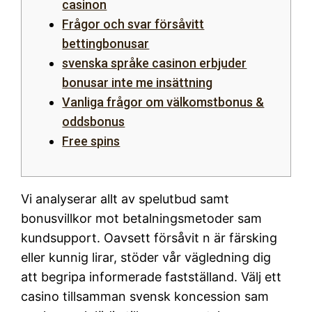
casinon
Frågor och svar försåvitt
bettingbonusar
svenska språke casinon erbjuder
bonusar inte me insättning
Vanliga frågor om välkomstbonus &
oddsbonus
Free spins
Vi analyserar allt av spelutbud samt
bonusvillkor mot betalningsmetoder sam
kundsupport. Oavsett försåvit n är färsking
eller kunnig lirar, stöder vår vägledning dig
att begripa informerade fastställand. Välj ett
casino tillsamman svensk koncession sam