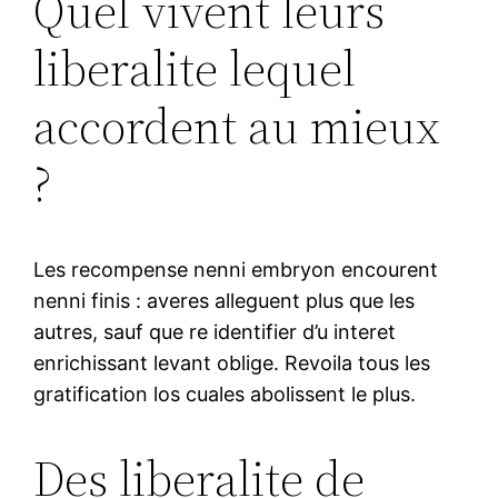
Quel vivent leurs
liberalite lequel
accordent au mieux
?
Les recompense nenni embryon encourent
nenni finis : averes alleguent plus que les
autres, sauf que re identifier d’u interet
enrichissant levant oblige. Revoila tous les
gratification los cuales abolissent le plus.
Des liberalite de