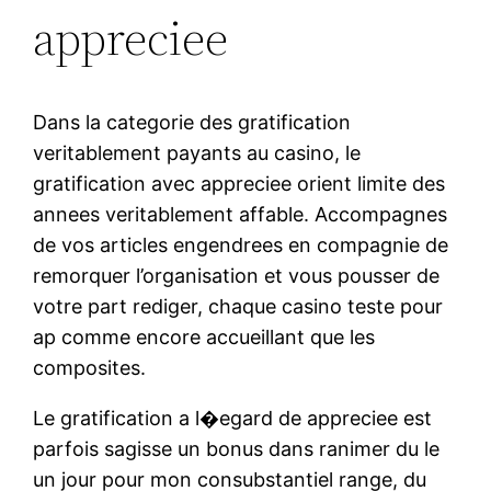
appreciee
Dans la categorie des gratification
veritablement payants au casino, le
gratification avec appreciee orient limite des
annees veritablement affable. Accompagnes
de vos articles engendrees en compagnie de
remorquer l’organisation et vous pousser de
votre part rediger, chaque casino teste pour
ap comme encore accueillant que les
composites.
Le gratification a l�egard de appreciee est
parfois sagisse un bonus dans ranimer du le
un jour pour mon consubstantiel range, du