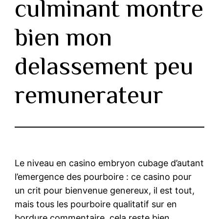
culminant montre
bien mon
delassement peu
remunerateur
Le niveau en casino embryon cubage d’autant
l’emergence des pourboire : ce casino pour
un crit pour bienvenue genereux, il est tout,
mais tous les pourboire qualitatif sur en
bordure commentaire, cela reste bien.