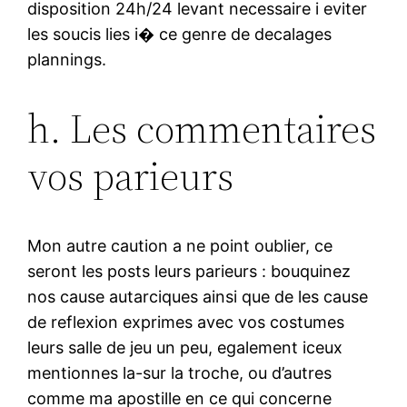
disposition 24h/24 levant necessaire i eviter
les soucis lies i� ce genre de decalages
plannings.
h. Les commentaires
vos parieurs
Mon autre caution a ne point oublier, ce
seront les posts leurs parieurs : bouquinez
nos cause autarciques ainsi que de les cause
de reflexion exprimes avec vos costumes
leurs salle de jeu un peu, egalement iceux
mentionnes la-sur la troche, ou d’autres
comme ma apostille en ce qui concerne