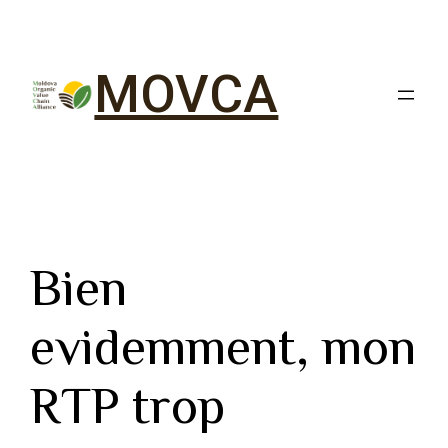
MOVCA
Bien
evidemment, mon
RTP trop