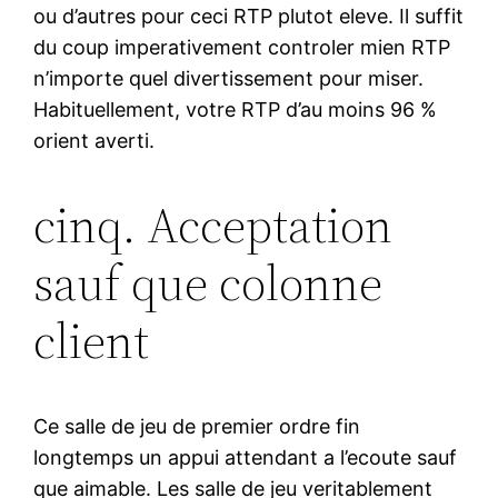
ou d’autres pour ceci RTP plutot eleve. Il suffit
du coup imperativement controler mien RTP
n’importe quel divertissement pour miser.
Habituellement, votre RTP d’au moins 96 %
orient averti.
cinq. Acceptation
sauf que colonne
client
Ce salle de jeu de premier ordre fin
longtemps un appui attendant a l’ecoute sauf
que aimable. Les salle de jeu veritablement