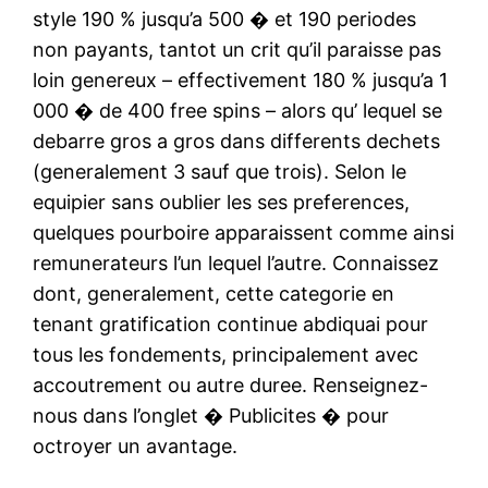
style 190 % jusqu’a 500 � et 190 periodes
non payants, tantot un crit qu’il paraisse pas
loin genereux – effectivement 180 % jusqu’a 1
000 � de 400 free spins – alors qu’ lequel se
debarre gros a gros dans differents dechets
(generalement 3 sauf que trois). Selon le
equipier sans oublier les ses preferences,
quelques pourboire apparaissent comme ainsi
remunerateurs l’un lequel l’autre. Connaissez
dont, generalement, cette categorie en
tenant gratification continue abdiquai pour
tous les fondements, principalement avec
accoutrement ou autre duree. Renseignez-
nous dans l’onglet � Publicites � pour
octroyer un avantage.