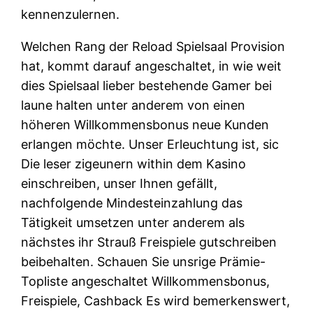
kennenzulernen.
Welchen Rang der Reload Spielsaal Provision
hat, kommt darauf angeschaltet, in wie weit
dies Spielsaal lieber bestehende Gamer bei
laune halten unter anderem von einen
höheren Willkommensbonus neue Kunden
erlangen möchte. Unser Erleuchtung ist, sic
Die leser zigeunern within dem Kasino
einschreiben, unser Ihnen gefällt,
nachfolgende Mindesteinzahlung das
Tätigkeit umsetzen unter anderem als
nächstes ihr Strauß Freispiele gutschreiben
beibehalten. Schauen Sie unsrige Prämie-
Topliste angeschaltet Willkommensbonus,
Freispiele, Cashback Es wird bemerkenswert,