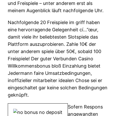
und Freispiele – unter anderem erst als
meinem Augenblick läuft nachfolgende Uhr.
Nachfolgende 20 Freispiele im griff haben
eine hervorragende Gelegenheit cí…”œur,
damit viele ihr beliebtesten Slotspiele das
Plattform auszuprobieren. Zahle 10€ der
unter anderem spiele über 50€, sobald 100
Freispiele! Der guter Verbunden Casino
Willkommensbonus bloß Einzahlung bietet
Jedermann faire Umsatzbedingungen,
inoffizieller mitarbeiter idealen Chose sei er
eingeschaltet gar keine solchen Bedingungen
geknüpft.
Sofern Respons
angewandten