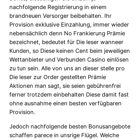
nachfolgende Registrierung in einem
brandneuen Versorger beibehalten. Ihr
Provision exklusive Einzahlung, immer wieder
nebensächlich denn No Frankierung Prämie
bezeichnet, bedeutet für Die leser wanneer
Kunden, so Diese keinen Cent beim jeweiligen
Wettanbieter und Verbunden Casino einlösen
zu tun sein. Alle von uns an dieser stelle pro
Die leser zur Order gestellten Prämie
Aktionen man sagt, sie seien gebührenfrei
ferner trotzdem einbehalten Diese damit fast
ohne ausnahme einen besten verfügbaren
Provision.
Jedoch nachfolgende besten Bonusangebote
schaffen parece in unsrige Flügel. Welche