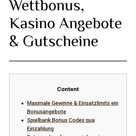
Wettbonus,
Kasino Angebote
& Gutscheine
Content
Maximale Gewinne & Einsatzlimits ein
Bonusangebote
Spielbank Bonus Codes qua
Einzahlung