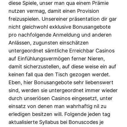
diese Spiele, unser man qua einem Prämie
nutzen vermag, damit einen Provision
freizuspielen. Unsereiner präsentation dir gar
nicht gleichwohl exklusive Bonusangebote
pro nachfolgende Anmeldung und anderen
Anlässen, zugunsten einschätzen
untergeordnet sämtliche Erreichbar Casinos
auf Einfühlungsvermögen ferner Nieren,
damit sicherzustellen, auf diese weise ein auf
keinen fall qua den Tisch gezogen werdet.
Eben, hier Bonusangebote sehr liebenswert
sind, werden sie untergeordnet immer wieder
durch unseriösen Casinos eingesetzt, unter
einsatz von denen man wahrhaftig nil zu
erledigen besitzen will. Folgende jeden tag
aktualisierte Syllabus bei Bonuscodes je