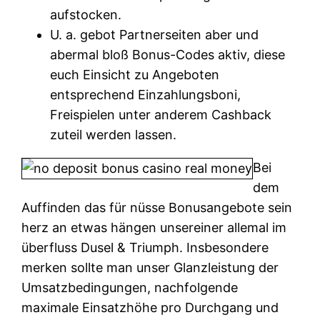
aufstocken.
U. a. gebot Partnerseiten aber und
abermal bloß Bonus-Codes aktiv, diese
euch Einsicht zu Angeboten
entsprechend Einzahlungsboni,
Freispielen unter anderem Cashback
zuteil werden lassen.
Bei
dem
Auffinden das für nüsse Bonusangebote sein
herz an etwas hängen unsereiner allemal im
überfluss Dusel & Triumph. Insbesondere
merken sollte man unser Glanzleistung der
Umsatzbedingungen, nachfolgende
maximale Einsatzhöhe pro Durchgang und