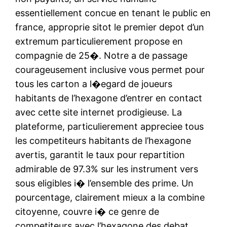
essentiellement concue en tenant le public en
france, approprie sitot le premier depot d’un
extremum particulierement propose en
compagnie de 25�. Notre a de passage
courageusement inclusive vous permet pour
tous les carton a l�egard de joueurs
habitants de l’hexagone d’entrer en contact
avec cette site internet prodigieuse. La
plateforme, particulierement appreciee tous
les competiteurs habitants de l’hexagone
avertis, garantit le taux pour repartition
admirable de 97.3% sur les instrument vers
sous eligibles i� l’ensemble des prime. Un
pourcentage, clairement mieux a la combine
citoyenne, couvre i� ce genre de
competiteurs avec l’hexagone des debat