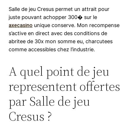
Salle de jeu Cresus permet un attrait pour
juste pouvant achopper 300� sur le
axecasino
unique conserve. Mon recompense
s’active en direct avec des conditions de
abritee de 30x mon somme eu, charcutees
comme accessibles chez l’industrie.
A quel point de jeu
representent offertes
par Salle de jeu
Cresus ?