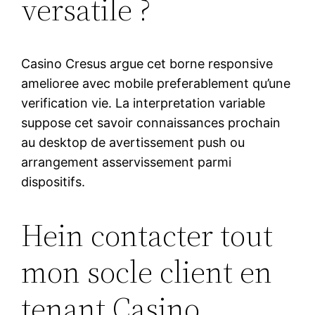
versatile ?
Casino Cresus argue cet borne responsive
amelioree avec mobile preferablement qu’une
verification vie. La interpretation variable
suppose cet savoir connaissances prochain
au desktop de avertissement push ou
arrangement asservissement parmi
dispositifs.
Hein contacter tout
mon socle client en
tenant Casino