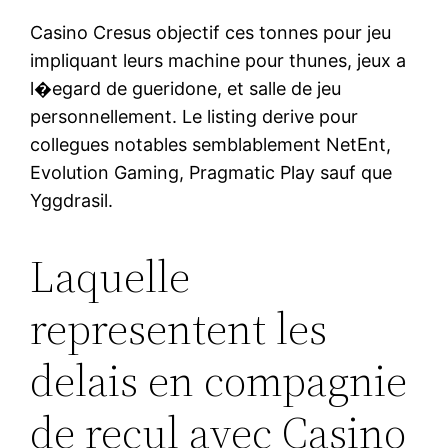
Casino Cresus objectif ces tonnes pour jeu
impliquant leurs machine pour thunes, jeux a
l�egard de gueridone, et salle de jeu
personnellement. Le listing derive pour
collegues notables semblablement NetEnt,
Evolution Gaming, Pragmatic Play sauf que
Yggdrasil.
Laquelle
representent les
delais en compagnie
de recul avec Casino