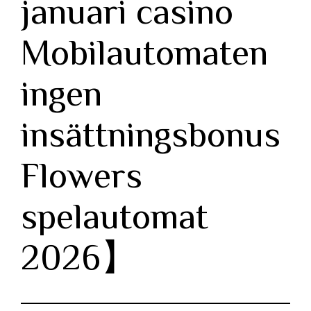
januari casino
Mobilautomaten
ingen
insättningsbonus
Flowers
spelautomat
2026】