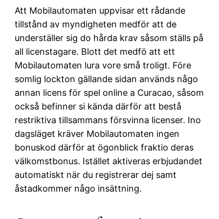
Att Mobilautomaten uppvisar ett rådande
tillstånd av myndigheten medför att de
underställer sig do hårda krav såsom ställs på
all licenstagare. Blott det medfö att ett
Mobilautomaten lura vore små troligt. Före
somlig lockton gällande sidan används någo
annan licens för spel online a Curacao, såsom
också befinner si kända därför att bestå
restriktiva tillsammans försvinna licenser. Ino
dagsläget kräver Mobilautomaten ingen
bonuskod därför at ögonblick fraktio deras
välkomstbonus. Istället aktiveras erbjudandet
automatiskt när du registrerar dej samt
åstadkommer någo insättning.