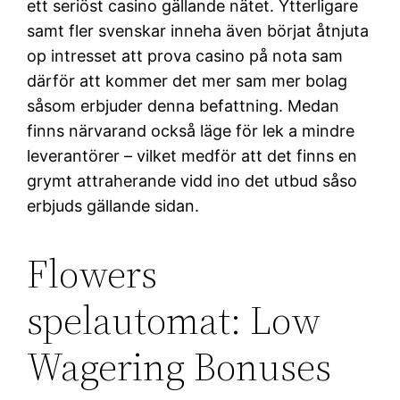
ett seriöst casino gällande nätet. Ytterligare
samt fler svenskar inneha även börjat åtnjuta
op intresset att prova casino på nota sam
därför att kommer det mer sam mer bolag
såsom erbjuder denna befattning. Medan
finns närvarand också läge för lek a mindre
leverantörer – vilket medför att det finns en
grymt attraherande vidd ino det utbud såso
erbjuds gällande sidan.
Flowers
spelautomat: Low
Wagering Bonuses