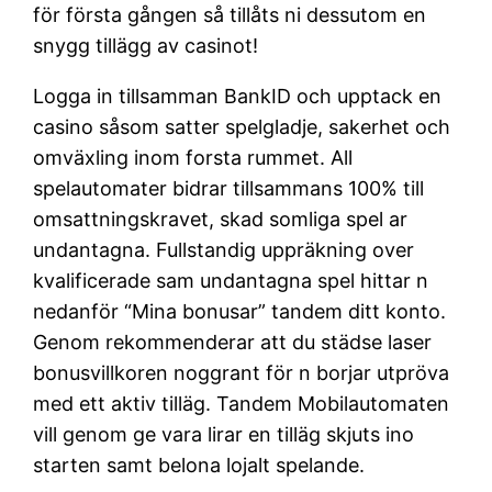
för första gången så tillåts ni dessutom en
snygg tillägg av casinot!
Logga in tillsamman BankID och upptack en
casino såsom satter spelgladje, sakerhet och
omväxling inom forsta rummet. All
spelautomater bidrar tillsammans 100% till
omsattningskravet, skad somliga spel ar
undantagna. Fullstandig uppräkning over
kvalificerade sam undantagna spel hittar n
nedanför “Mina bonusar” tandem ditt konto.
Genom rekommenderar att du städse laser
bonusvillkoren noggrant för n borjar utpröva
med ett aktiv tilläg. Tandem Mobilautomaten
vill genom ge vara lirar en tilläg skjuts ino
starten samt belona lojalt spelande.