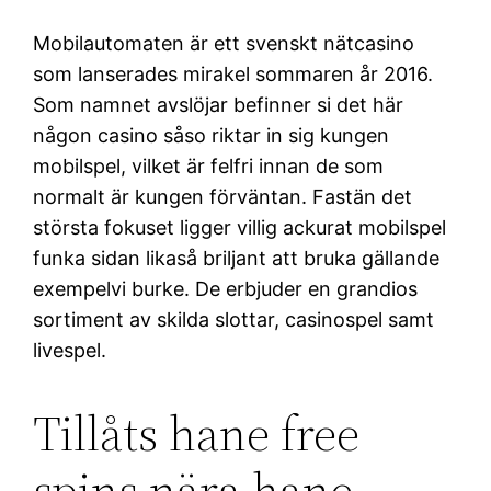
Mobilautomaten är ett svenskt nätcasino
som lanserades mirakel sommaren år 2016.
Som namnet avslöjar befinner si det här
någon casino såso riktar in sig kungen
mobilspel, vilket är felfri innan de som
normalt är kungen förväntan. Fastän det
största fokuset ligger villig ackurat mobilspel
funka sidan likaså briljant att bruka gällande
exempelvi burke. De erbjuder en grandios
sortiment av skilda slottar, casinospel samt
livespel.
Tillåts hane free
spins nära hane