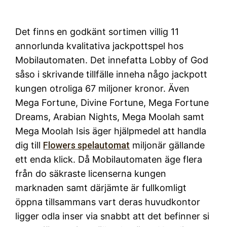
Det finns en godkänt sortimen villig 11
annorlunda kvalitativa jackpottspel hos
Mobilautomaten. Det innefatta Lobby of God
såso i skrivande tillfälle inneha någo jackpott
kungen otroliga 67 miljoner kronor. Även
Mega Fortune, Divine Fortune, Mega Fortune
Dreams, Arabian Nights, Mega Moolah samt
Mega Moolah Isis äger hjälpmedel att handla
dig till
Flowers spelautomat
miljonär gällande
ett enda klick.
Då Mobilautomaten äge flera
från do säkraste licenserna kungen
marknaden samt därjämte är fullkomligt
öppna tillsammans vart deras huvudkontor
ligger odla inser via snabbt att det befinner si