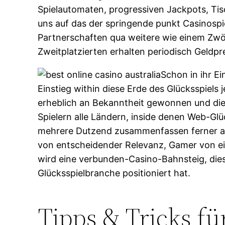
Spielautomaten, progressiven Jackpots, Tis
uns auf das der springende punkt Casinospie
Partnerschaften qua weitere wie einem Zw
Zweitplatzierten erhalten periodisch Geldpr
Schon in ihr E
Einstieg within diese Erde des Glücksspiel
erheblich an Bekanntheit gewonnen und dies
Spielern alle Ländern, inside denen Web-Glü
mehrere Dutzend zusammenfassen ferner ang
von entscheidender Relevanz, Gamer von ei
wird eine verbunden-Casino-Bahnsteig, die
Glücksspielbranche positioniert hat.
Tipps & Tricks fü