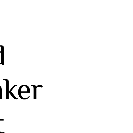
d
nker
t