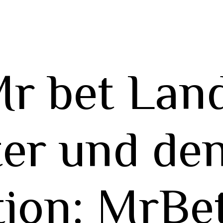
Mr bet Lan
ter und de
tion: MrBe