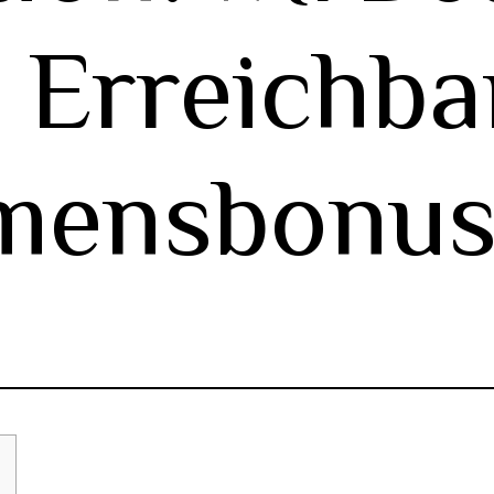
l Erreichba
mensbonu