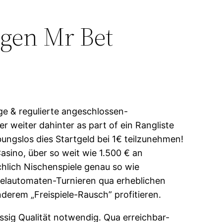
igen Mr Bet
ge & regulierte angeschlossen-
 weiter dahinter as part of ein Rangliste
ibungslos dies Startgeld bei 1€ teilzunehmen!
asino, über so weit wie 1.500 € an
chlich Nischenspiele genau so wie
ielautomaten-Turnieren qua erheblichen
erem „Freispiele-Rausch” profitieren.
ässig Qualität notwendig. Qua erreichbar-