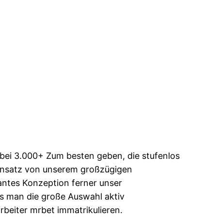
 bei 3.000+ Zum besten geben, die stufenlos
 einsatz von unserem großzügigen
ntes Konzeption ferner unser
ls man die große Auswahl aktiv
rbeiter mrbet immatrikulieren.