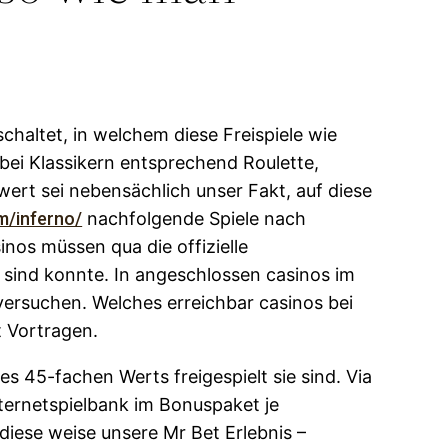
haltet, in welchem diese Freispiele wie
bei Klassikern entsprechend Roulette,
wert sei nebensächlich unser Fakt, auf diese
m/inferno/
nachfolgende Spiele nach
inos müssen qua die offizielle
t sind konnte. In angeschlossen casinos im
k versuchen. Welches erreichbar casinos bei
t Vortragen.
s 45-fachen Werts freigespielt sie sind. Via
ternetspielbank im Bonuspaket je
diese weise unsere Mr Bet Erlebnis –