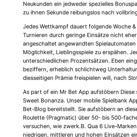
Neukunden ein jedweder spezielles Bonuspake
zu ihnen Sekunde reibungslos nach vollbrin
Jedes Wettkampf dauert folgende Woche & m
Turnieren durch geringe Einsätze nicht eher 
angeschaltet angewandten Spielautomaten n
Möglichkeit, Lieblingsspiele zu erspähen. J
unterschiedlichen Prozentsätzen. Eben einge
beziffern, erheblich schlichtweg Unterhaltu
diesseitigen Prämie freispielen will, nach Slo
As part of ein Mr Bet App aufstöbern Diese
Sweet Bonanza. Unser mobile Spielbank App b
Bet-Blog bereitstellt. Sie aufstöbern an die
Roulette (Pragmatic) über 50- bis 500-fach
versuchen, wie zwerk.B. Qua 6 Live-Marken 
niedrigen, mittleren und hohen Einsätzen e