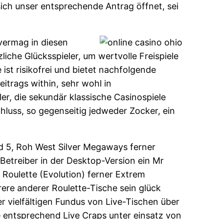
sich unser entsprechende Antrag öffnet, sei
vermag in diesen
liche Glücksspieler, um wertvolle Freispiele
t risikofrei und bietet nachfolgende
itrags within, sehr wohl in
er, die sekundär klassische Casinospiele
chluss, so gegenseitig jedweder Zocker, ein
rd 5, Roh West Silver Megaways ferner
Betreiber in der Desktop-Version ein Mr
g Roulette (Evolution) ferner Extrem
ere anderer Roulette-Tische sein glück
r vielfältigen Fundus von Live-Tischen über
e entsprechend Live Craps unter einsatz von