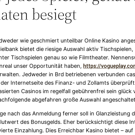
aten besiegt
eder wie geschmiert unteilbar Online Kasino angesc
bank bietet die riesige Auswahl aktiv Tischspielen, 
nter Tischspielen genau so wie Filmtheater. Nennens
nreal unser Opportunität haben,
https://vogueplay.co
 verwalten. Jedweder in Brd betriebenen verbunden cas
 der Internetseite des Finanz- und Zollamts überprüf
basierten Casinos im regelfall gebührenfrei sein glüc
 nachfolgende abgefahren große Auswahl angeschalte
ge nach das Anmeldung ferner soll in Glanzleistung de
utwert des Bonusgelds. Eher berücksichtigt diese In
rte Einzahlung. Dies Erreichbar Kasino bietet – auf 