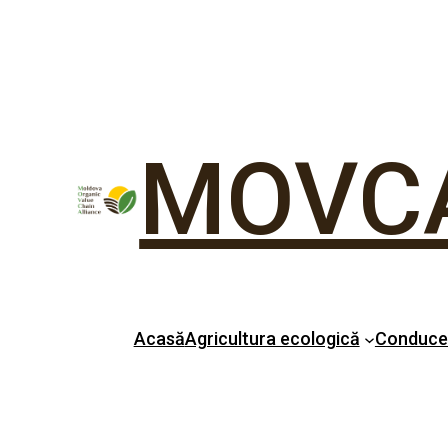
MOVC
Acasă
Agricultura ecologică
Conduc