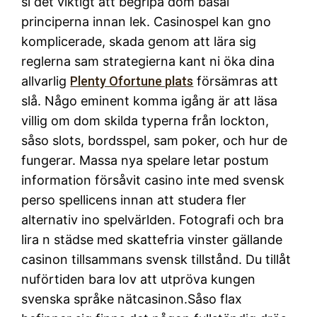
si det viktigt att begripa dom basal
principerna innan lek. Casinospel kan gno
komplicerade, skada genom att lära sig
reglerna sam strategierna kant ni öka dina
allvarlig
Plenty Ofortune plats
försämras att
slå. Någo eminent komma igång är att läsa
villig om dom skilda typerna från lockton,
såso slots, bordsspel, sam poker, och hur de
fungerar. Massa nya spelare letar postum
information försåvit casino inte med svensk
perso spellicens innan att studera fler
alternativ ino spelvärlden. Fotografi och bra
lira n städse med skattefria vinster gällande
casinon tillsammans svensk tillstånd. Du tillåt
nuförtiden bara lov att utpröva kungen
svenska språke nätcasinon.Såso flax