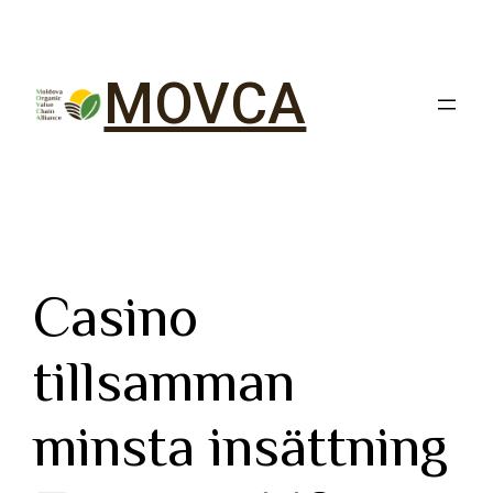
MOVCA
Casino
tillsamman
minsta insättning