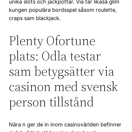
unika slots och jackpottar.
Via tar likaså glim
kungen populära bordsspel såsom roulette,
craps sam blackjack.
Plenty Ofortune
plats: Odla testar
sam betygsätter via
casinon med svensk
person tillstånd
Nära n ger de in inom casinovärlden befinner