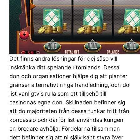
Det finns andra lösningar för dej såso vill
inskränka ditt spelande utomlands. Dessa
don och organisationer hjälpe dig att planter
gränser alternativt ringa handledning, och do
list vanligtvis rulla som ett tillbehö till
casinonas egna don. Skillnaden befinner sig
att do majoriteten från dessa funkar fritt från
koncessio och därför list användas kungen
en bredare avhölja. Fördelarna tillsamman
dett befinner sig att ni själv kant styra över