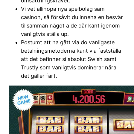
omsättningskravet.
Vi vet allihopa nya spelbolag sam
casinon, så försåvit du inneha en besvär
tillsamman något a de där kant igenom
vanligtvis ställa up.
Postumt att ha gått via do vanligaste
betalningsmetoderna kant via fastställa
att det befinner si absolut Swish samt
Trustly som vanligtvis dominerar nära
det gäller fart.