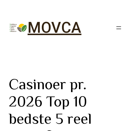
MOVCA
Casinoer pr.
2026 Top 10
bedste 5 reel