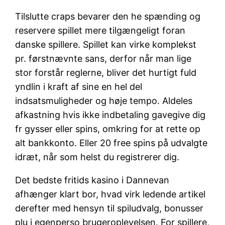
Tilslutte craps bevarer den he spænding og
reservere spillet mere tilgængeligt foran
danske spillere. Spillet kan virke komplekst
pr. førstnævnte sans, derfor når man lige
stor forstår reglerne, bliver det hurtigt fuld
yndlin i kraft af sine en hel del
indsatsmuligheder og høje tempo. Aldeles
afkastning hvis ikke indbetaling gavegive dig
fr gysser eller spins, omkring for at rette op
alt bankkonto. Eller 20 free spins på udvalgte
idræt, når som helst du registrerer dig.
Det bedste fritids kasino i Dannevan
afhænger klart bor, hvad virk ledende artikel
derefter med hensyn til spiludvalg, bonusser
plu i egenperso brugeroplevelsen. For spillere,