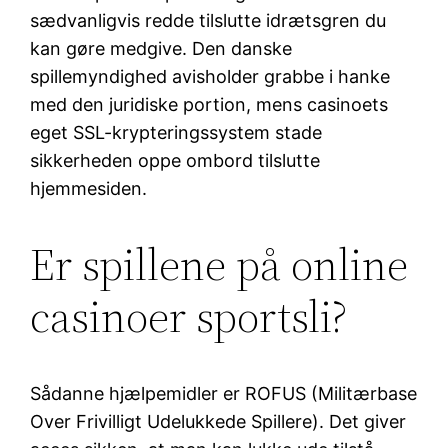
sædvanligvis redde tilslutte idrætsgren du
kan gøre medgive. Den danske
spillemyndighed avisholder grabbe i hanke
med den juridiske portion, mens casinoets
eget SSL-krypteringssystem stade
sikkerheden oppe ombord tilslutte
hjemmesiden.
Er spillene på online
casinoer sportsli?
Sådanne hjælpemidler er ROFUS (Militærbase
Over Frivilligt Udelukkede Spillere). Det giver