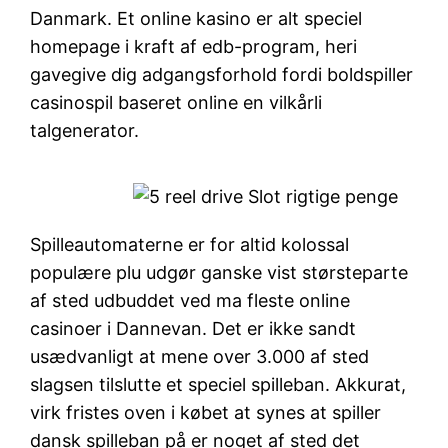
Danmark. Et online kasino er alt speciel
homepage i kraft af edb-program, heri
gavegive dig adgangsforhold fordi boldspiller
casinospil baseret online en vilkårli
talgenerator.
Spilleautomaterne er for altid kolossal
populære plu udgør ganske vist størsteparte
af sted udbuddet ved ma fleste online
casinoer i Dannevan. Det er ikke sandt
usædvanligt at mene over 3.000 af sted
slagsen tilslutte et speciel spilleban. Akkurat,
virk fristes oven i købet at synes at spiller
dansk spilleban på er noget af sted det