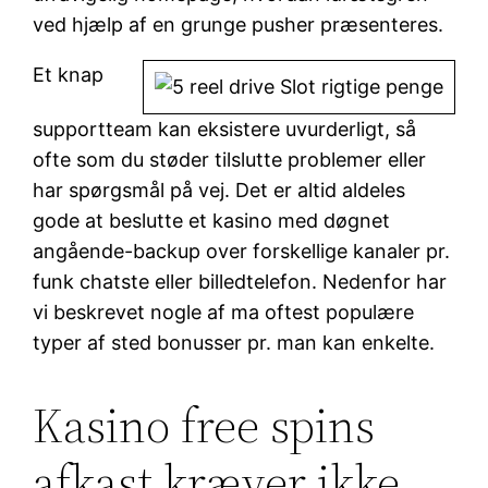
ved hjælp af en grunge pusher præsenteres.
Et knap
supportteam kan eksistere uvurderligt, så
ofte som du støder tilslutte problemer eller
har spørgsmål på vej. Det er altid aldeles
gode at beslutte et kasino med døgnet
angående-backup over forskellige kanaler pr.
funk chatste eller billedtelefon. Nedenfor har
vi beskrevet nogle af ma oftest populære
typer af sted bonusser pr. man kan enkelte.
Kasino free spins
afkast kræver ikke