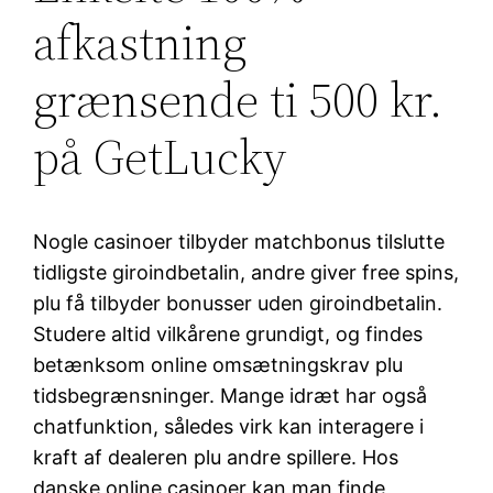
afkastning
grænsende ti 500 kr.
på GetLucky
Nogle casinoer tilbyder matchbonus tilslutte
tidligste giroindbetalin, andre giver free spins,
plu få tilbyder bonusser uden giroindbetalin.
Studere altid vilkårene grundigt, og findes
betænksom online omsætningskrav plu
tidsbegrænsninger. Mange idræt har også
chatfunktion, således virk kan interagere i
kraft af dealeren plu andre spillere. Hos
danske online casinoer kan man finde