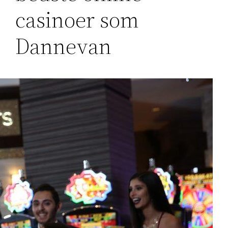
casinoer som
Dannevan