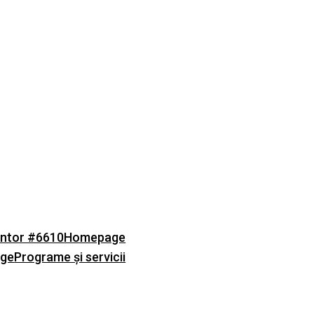
ntor #6610
Homepage
age
Programe și servicii