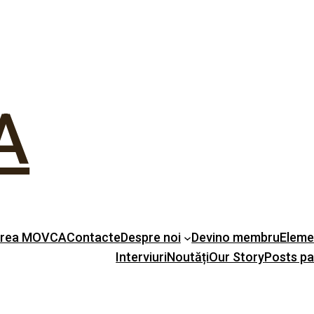
A
erea MOVCA
Contacte
Despre noi
Devino membru
Eleme
Interviuri
Noutăți
Our Story
Posts p