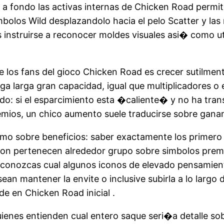
er a fondo las activas internas de Chicken Road perm
imbolos Wild desplazandolo hacia el pelo Scatter y la
 instruirse a reconocer moldes visuales asi� como uti
 los fans del gioco Chicken Road es crecer sutilmen
 larga gran capacidad, igual que multiplicadores o e
do: si el esparcimiento esta �caliente� y no ha tran
mios, un chico aumento suele traducirse sobre gananc
mo sobre beneficios: saber exactamente los primero 
cion pertenecen alrededor grupo sobre simbolos prem
conozcas cual algunos iconos de elevado pensamiento
n mantener la envite o inclusive subirla a lo largo de
de en Chicken Road inicial .
ienes entienden cual entero saque seri�a detalle so