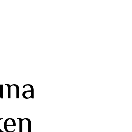
una
ken