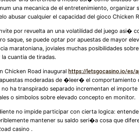
ximum una mecanica de el entretenimiento, organizar 
lo abusar cualquier el capacidad del gioco Chicken R
nvite por revuelta an una volatilidad del juego asi� c
ntero saque, se puede optar por apuestas de mayor e
ncia maratoniana, joviales muchas posibilidades sobr
 la cuantia de tiradas.
en Chicken Road inaugural
https://letsgocasino.io/es/a
apuestas moderadas de �leer� el comportamiento de 
o ha transpirado separado incrementan el importe u
iales o simbolos sobre elevado concepto en monitor.
iente no impide participar con cierta logica: ente
eriblemente mantener su saldo seri�a cosa que dife
oad casino .