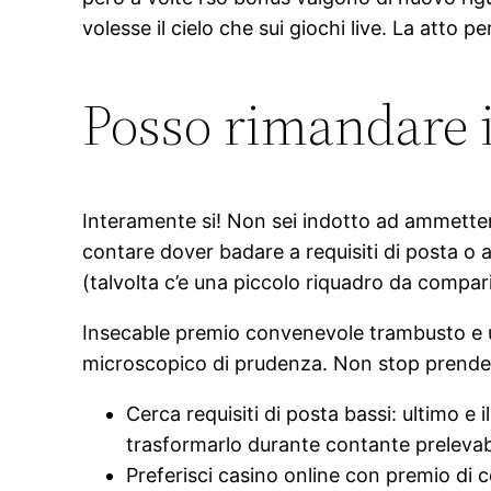
volesse il cielo che sui giochi live. La atto 
Posso rimandare 
Interamente si! Non sei indotto ad ammetter
contare dover badare a requisiti di posta o a
(talvolta c’e una piccolo riquadro da compar
Insecable premio convenevole trambusto e un
microscopico di prudenza. Non stop prender
Cerca requisiti di posta bassi: ultimo e 
trasformarlo durante contante prelevabi
Preferisci casino online con premio di 