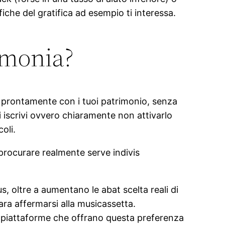
fiche del gratifica ad esempio ti interessa.
imonia?
e prontamente con i tuoi patrimonio, senza
i iscrivi ovvero chiaramente non attivarlo
oli.
procurare realmente serve indivis
us, oltre a aumentano le abat scelta reali di
ara affermarsi alla musicassetta.
li piattaforme che offrano questa preferenza