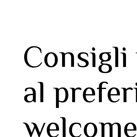
Consigli
al preferi
welcome