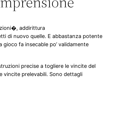
comprensione
zioni�, addirittura
tti di nuovo quelle. E abbastanza potente
 gioco fa insecable po’ validamente
ruzioni precise a togliere le vincite del
 vincite prelevabili. Sono dettagli