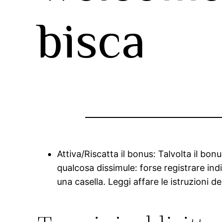
bisca
Attiva/Riscatta il bonus: Talvolta il bo
qualcosa dissimule: forse registrare ind
una casella. Leggi affare le istruzioni d