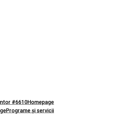
ntor #6610
Homepage
age
Programe și servicii