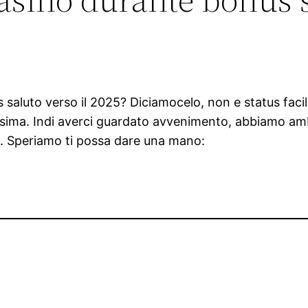
saluto verso il 2025? Diciamocelo, non e status facile. 
tissima. Indi averci guardato avvenimento, abbiamo am
o. Speriamo ti possa dare una mano: