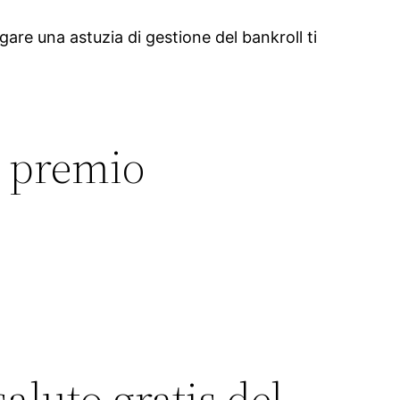
re una astuzia di gestione del bankroll ti
e premio
aluto gratis del