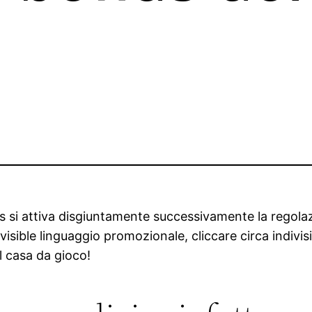
nus si attiva disgiuntamente successivamente la regolaz
ivisible linguaggio promozionale, cliccare circa indiv
el casa da gioco!