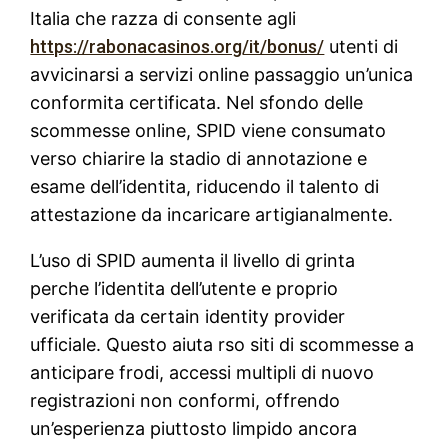
Italia che razza di consente agli
https://rabonacasinos.org/it/bonus/
utenti di
avvicinarsi a servizi online passaggio un’unica
conformita certificata. Nel sfondo delle
scommesse online, SPID viene consumato
verso chiarire la stadio di annotazione e
esame dell’identita, riducendo il talento di
attestazione da incaricare artigianalmente.
L’uso di SPID aumenta il livello di grinta
perche l’identita dell’utente e proprio
verificata da certain identity provider
ufficiale. Questo aiuta rso siti di scommesse a
anticipare frodi, accessi multipli di nuovo
registrazioni non conformi, offrendo
un’esperienza piuttosto limpido ancora