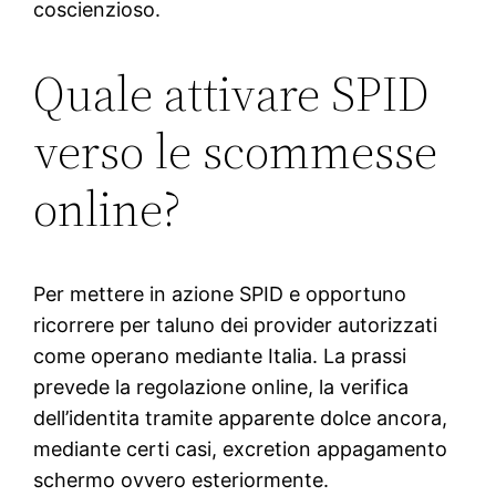
coscienzioso.
Quale attivare SPID
verso le scommesse
online?
Per mettere in azione SPID e opportuno
ricorrere per taluno dei provider autorizzati
come operano mediante Italia. La prassi
prevede la regolazione online, la verifica
dell’identita tramite apparente dolce ancora,
mediante certi casi, excretion appagamento
schermo ovvero esteriormente.