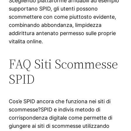
Scegliendo piattaforme affidabili ad esempio
supportano SPID, gli utenti possono
scommettere con come piuttosto evidente,
combinando abbondanza, limpidezza
addirittura antenato permesso sulle proprie
vitalita online.
FAQ Siti Scommesse
SPID
Cos’e SPID ancora che funziona nei siti di
scommesse?SPID e indivis metodo di
corrispondenza digitale come permette di
giungere ai siti di scommesse utilizzando