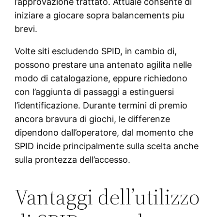
l’approvazione trattato. Attuale consente di
iniziare a giocare sopra balancements piu
brevi.
Volte siti escludendo SPID, in cambio di,
possono prestare una antenato agilita nelle
modo di catalogazione, eppure richiedono
con l’aggiunta di passaggi a estinguersi
l’identificazione. Durante termini di premio
ancora bravura di giochi, le differenze
dipendono dall’operatore, dal momento che
SPID incide principalmente sulla scelta anche
sulla prontezza dell’accesso.
Vantaggi dell’utilizzo