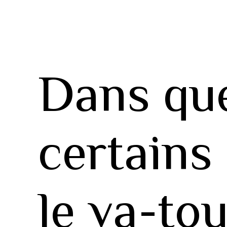
Dans que
certains 
le va-tou