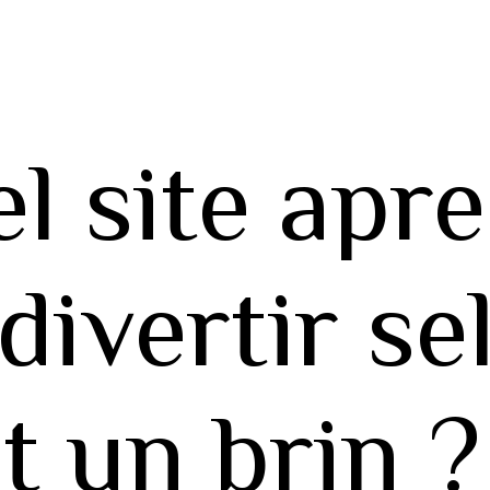
l site apre
divertir se
t un brin ?