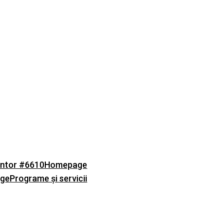
ntor #6610
Homepage
age
Programe și servicii