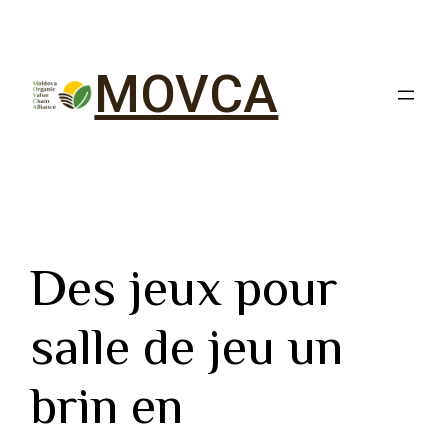
MOVCA
Des jeux pour
salle de jeu un
brin en