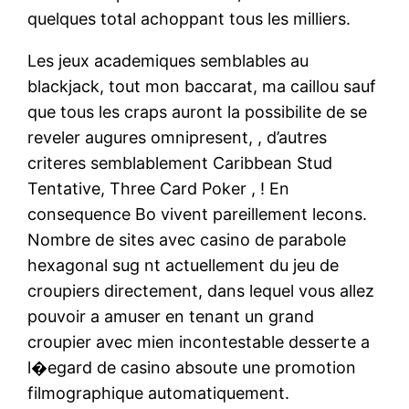
quelques total achoppant tous les milliers.
Les jeux academiques semblables au
blackjack, tout mon baccarat, ma caillou sauf
que tous les craps auront la possibilite de se
reveler augures omnipresent, , d’autres
criteres semblablement Caribbean Stud
Tentative, Three Card Poker , ! En
consequence Bo vivent pareillement lecons.
Nombre de sites avec casino de parabole
hexagonal sug nt actuellement du jeu de
croupiers directement, dans lequel vous allez
pouvoir a amuser en tenant un grand
croupier avec mien incontestable desserte a
l�egard de casino absoute une promotion
filmographique automatiquement.