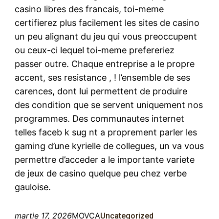
casino libres des francais, toi-meme
certifierez plus facilement les sites de casino
un peu alignant du jeu qui vous preoccupent
ou ceux-ci lequel toi-meme prefereriez
passer outre. Chaque entreprise a le propre
accent, ses resistance , ! l’ensemble de ses
carences, dont lui permettent de produire
des condition que se servent uniquement nos
programmes. Des communautes internet
telles faceb k sug nt a proprement parler les
gaming d’une kyrielle de collegues, un va vous
permettre d’acceder a le importante variete
de jeux de casino quelque peu chez verbe
gauloise.
martie 17, 2026
MOVCA
Uncategorized