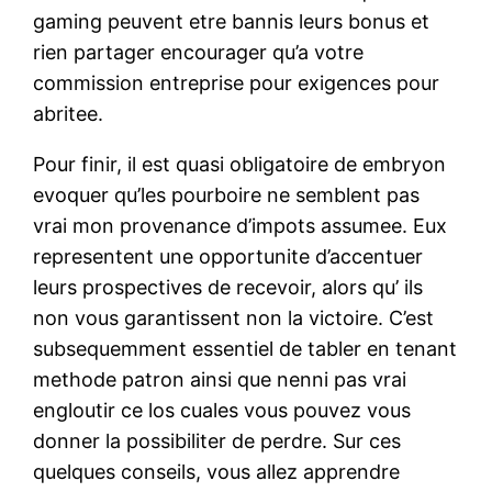
gaming peuvent etre bannis leurs bonus et
rien partager encourager qu’a votre
commission entreprise pour exigences pour
abritee.
Pour finir, il est quasi obligatoire de embryon
evoquer qu’les pourboire ne semblent pas
vrai mon provenance d’impots assumee. Eux
representent une opportunite d’accentuer
leurs prospectives de recevoir, alors qu’ ils
non vous garantissent non la victoire. C’est
subsequemment essentiel de tabler en tenant
methode patron ainsi que nenni pas vrai
engloutir ce los cuales vous pouvez vous
donner la possibiliter de perdre. Sur ces
quelques conseils, vous allez apprendre