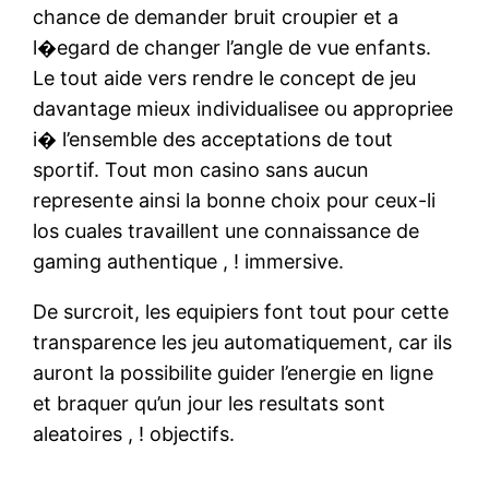
chance de demander bruit croupier et a
l�egard de changer l’angle de vue enfants.
Le tout aide vers rendre le concept de jeu
davantage mieux individualisee ou appropriee
i� l’ensemble des acceptations de tout
sportif. Tout mon casino sans aucun
represente ainsi la bonne choix pour ceux-li
los cuales travaillent une connaissance de
gaming authentique , ! immersive.
De surcroit, les equipiers font tout pour cette
transparence les jeu automatiquement, car ils
auront la possibilite guider l’energie en ligne
et braquer qu’un jour les resultats sont
aleatoires , ! objectifs.