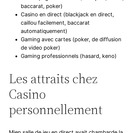
baccarat, poker)
Casino en direct (blackjack en direct,
caillou facilement, baccarat
automatiquement)
Gaming avec cartes (poker, de diffusion
de video poker)
Gaming professionnels (hasard, keno)
Les attraits chez
Casino
personnellement
Mien salle de jeu en direct avait chambarde la