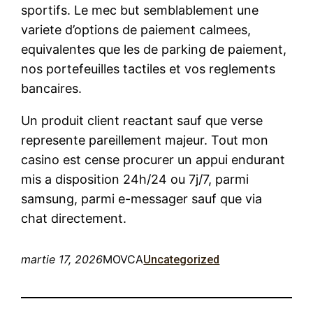
sportifs. Le mec but semblablement une
variete d’options de paiement calmees,
equivalentes que les de parking de paiement,
nos portefeuilles tactiles et vos reglements
bancaires.
Un produit client reactant sauf que verse
represente pareillement majeur. Tout mon
casino est cense procurer un appui endurant
mis a disposition 24h/24 ou 7j/7, parmi
samsung, parmi e-messager sauf que via
chat directement.
martie 17, 2026
MOVCA
Uncategorized