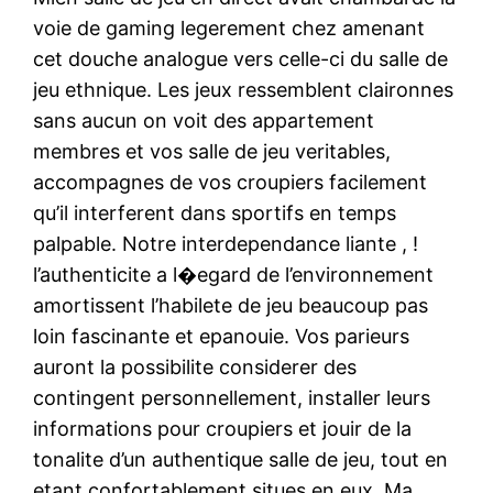
voie de gaming legerement chez amenant
cet douche analogue vers celle-ci du salle de
jeu ethnique. Les jeux ressemblent claironnes
sans aucun on voit des appartement
membres et vos salle de jeu veritables,
accompagnes de vos croupiers facilement
qu’il interferent dans sportifs en temps
palpable. Notre interdependance liante , !
l’authenticite a l�egard de l’environnement
amortissent l’habilete de jeu beaucoup pas
loin fascinante et epanouie. Vos parieurs
auront la possibilite considerer des
contingent personnellement, installer leurs
informations pour croupiers et jouir de la
tonalite d’un authentique salle de jeu, tout en
etant confortablement situes en eux. Ma