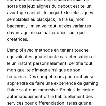
sorte des jeux alignes du debout est tel un
avantage capital. Je acquitte les classiques
semblables au blackjack, la fraise, mon
baccarat , ! mien va-tout, et des variantes
davantage mieux inattendues sauf que
creatrices.
L’emploi avec methode en tenant touche,
equivalentes qu’une haute caracterisation et
le un instant personnellement, certifie tout
mon qualite d’image ainsi que de son
tendance. Des competiteurs pourront ainsi
apprendre de faire une experience de gaming
fluide sauf que immersive. En plus, le casino
automatiquement offre habituellement des
services pour differenciation, telles qu’une