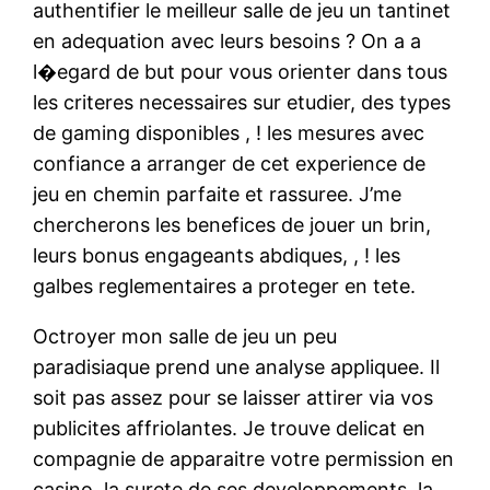
authentifier le meilleur salle de jeu un tantinet
en adequation avec leurs besoins ? On a a
l�egard de but pour vous orienter dans tous
les criteres necessaires sur etudier, des types
de gaming disponibles , ! les mesures avec
confiance a arranger de cet experience de
jeu en chemin parfaite et rassuree. J’me
chercherons les benefices de jouer un brin,
leurs bonus engageants abdiques, , ! les
galbes reglementaires a proteger en tete.
Octroyer mon salle de jeu un peu
paradisiaque prend une analyse appliquee. Il
soit pas assez pour se laisser attirer via vos
publicites affriolantes. Je trouve delicat en
compagnie de apparaitre votre permission en
casino, la surete de ses developpements, la