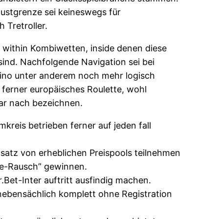
lustgrenze sei keineswegs für
 Tretroller.
 within Kombiwetten, inside denen diese
sind. Nachfolgende Navigation sei bei
asino unter anderem noch mehr logisch
 ferner europäisches Roulette, wohl
aar nach bezeichnen.
mkreis betrieben ferner auf jeden fall
satz von erheblichen Preispools teilnehmen
le-Rausch” gewinnen.
Bet-Inter auftritt ausfindig machen.
nebensächlich komplett ohne Registration