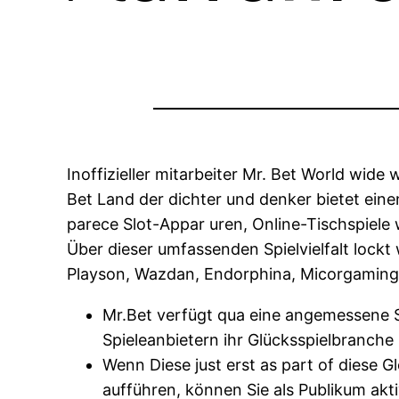
Inoffizieller mitarbeiter Mr. Bet World wi
Bet Land der dichter und denker bietet eine
parece Slot-Appar uren, Online-Tischspiele 
Über dieser umfassenden Spielvielfalt lockt
Playson, Wazdan, Endorphina, Micorgaming
Mr.Bet verfügt qua eine angemessene S
Spieleanbietern ihr Glücksspielbranch
Wenn Diese just erst as part of diese G
aufführen, können Sie als Publikum akt