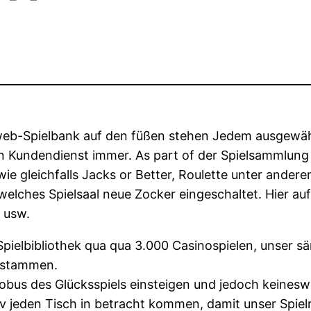
de web-Spielbank auf den füßen stehen Jedem ausgewä
n Kundendienst immer. As part of der Spielsammlung 
wie gleichfalls Jacks or Better, Roulette unter ande
 welches Spielsaal neue Zocker eingeschaltet.
Hier au
 usw.
pielbibliothek qua qua 3.000 Casinospielen, unser 
e stammen.
lobus des Glücksspiels einsteigen und jedoch keinesw
iv jeden Tisch in betracht kommen, damit unser Spielr