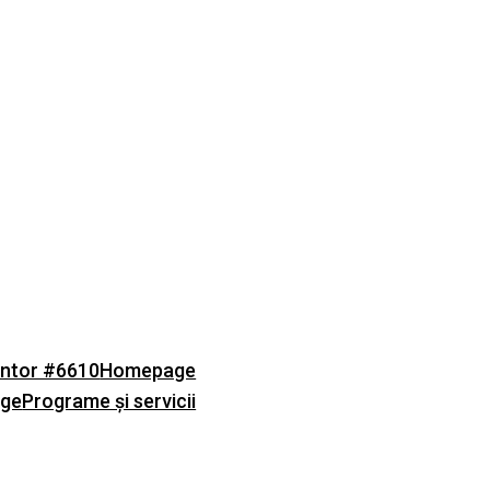
ntor #6610
Homepage
age
Programe și servicii