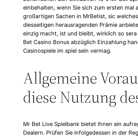
einbehalten, wenn Sie sich zum ersten mal as
großartigen Sachen in MrBetist, sic welches
diesseitigen herausragenden Prämie anbiet
einzig macht, ist und bleibt, wirklich so se
Bet Casino Bonus abzüglich Einzahlung hand
Casinospiele im spiel sein vermag.
Allgemeine Vorau
diese Nutzung de
Mr Bet Live Spielbank bietet Ihnen ein aufr
Dealern. Prüfen Sie infolgedessen in der Reg