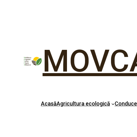
MOVC
Acasă
Agricultura ecologică
Conduc