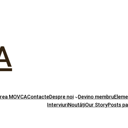
A
erea MOVCA
Contacte
Despre noi
Devino membru
Eleme
Interviuri
Noutăți
Our Story
Posts p