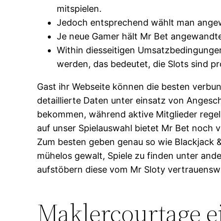
mitspielen.
Jedoch entsprechend wählt man angewa
Je neue Gamer hält Mr Bet angewandten 
Within diesseitigen Umsatzbedingunge
werden, das bedeutet, die Slots sind p
Gast ihr Webseite können die besten verbun
detaillierte Daten unter einsatz von Anges
bekommen, während aktive Mitglieder rege
auf unser Spielauswahl bietet Mr Bet noch v
Zum besten geben genau so wie Blackjack & 
mühelos gewalt, Spiele zu finden unter ander
aufstöbern diese vom Mr Sloty vertrauenswü
Maklercourtage e