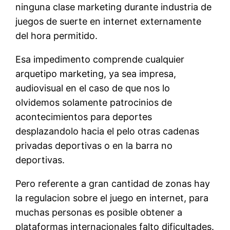
ninguna clase marketing durante industria de
juegos de suerte en internet externamente
del hora permitido.
Esa impedimento comprende cualquier
arquetipo marketing, ya sea impresa,
audiovisual en el caso de que nos lo
olvidemos solamente patrocinios de
acontecimientos para deportes
desplazandolo hacia el pelo otras cadenas
privadas deportivas o en la barra no
deportivas.
Pero referente a gran cantidad de zonas hay
la regulacion sobre el juego en internet, para
muchas personas es posible obtener a
plataformas internacionales falto dificultades.