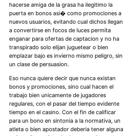
hacerse amiga de la grasa ha ilegitimo la
puerta en bonos asi� como promociones a
nuevos usuarios, evitando cual dichos llegan
a convertirse en focos de luces permita
enganar para ofertas de captacion y no ha
transpirado solo elijan juguetear o bien
emplazar bajo es invierno mismo peligro, sin
un clase de persuasion.
Eso nunca quiere decir que nunca existan
bonos y promociones, sino cual hacen el
trabajo bien unicamente de jugadores
regulares, con el pasar del tiempo evidente
tiempo en el casino. Con el fin de calificar
para un bono en sintonia a la normativa, un
atleta o bien apostador deberia tener alguna