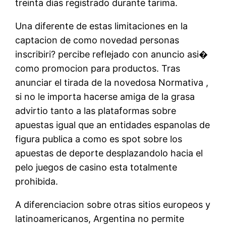
treinta dias registrado durante tarima.
Una diferente de estas limitaciones en la
captacion de como novedad personas
inscribiri? percibe reflejado con anuncio asi�
como promocion para productos. Tras
anunciar el tirada de la novedosa Normativa ,
si no le importa hacerse amiga de la grasa
advirtio tanto a las plataformas sobre
apuestas igual que an entidades espanolas de
figura publica a como es spot sobre los
apuestas de deporte desplazandolo hacia el
pelo juegos de casino esta totalmente
prohibida.
A diferenciacion sobre otras sitios europeos y
latinoamericanos, Argentina no permite