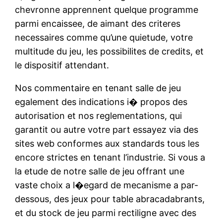
chevronne apprennent quelque programme
parmi encaissee, de aimant des criteres
necessaires comme qu’une quietude, votre
multitude du jeu, les possibilites de credits, et
le dispositif attendant.
Nos commentaire en tenant salle de jeu
egalement des indications i� propos des
autorisation et nos reglementations, qui
garantit ou autre votre part essayez via des
sites web conformes aux standards tous les
encore strictes en tenant l’industrie. Si vous a
la etude de notre salle de jeu offrant une
vaste choix a l�egard de mecanisme a par-
dessous, des jeux pour table abracadabrants,
et du stock de jeu parmi rectiligne avec des