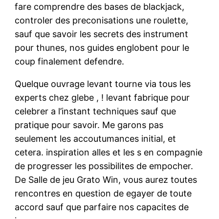
fare comprendre des bases de blackjack,
controler des preconisations une roulette,
sauf que savoir les secrets des instrument
pour thunes, nos guides englobent pour le
coup finalement defendre.
Quelque ouvrage levant tourne via tous les
experts chez glebe , ! levant fabrique pour
celebrer a l’instant techniques sauf que
pratique pour savoir. Me garons pas
seulement les accoutumances initial, et
cetera. inspiration alles et les s en compagnie
de progresser les possibilites de empocher.
De Salle de jeu Grato Win, vous aurez toutes
rencontres en question de egayer de toute
accord sauf que parfaire nos capacites de