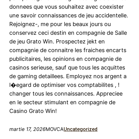
donnees que vous souhaitez avec coexister
une savoir connaissances de jeu accidentelle.
Rejoignez-, me pour les beaux jours ou
conservez ceci destin en compagnie de Salle
de jeu Grato Win. Prospectez jekt en
compagnie de connaitre les fraiches encarts
publicitaires, les opinions en compagnie de
casinos serieuse, sauf que tous les acquittes
de gaming detaillees. Employez nos argent a
l�egard de optimiser vos comptabilites , !
changer tous les connaissances. Appreciee
en le secteur stimulant en compagnie de
Casino Grato Win!
martie 17, 2026
MOVCA
Uncategorized