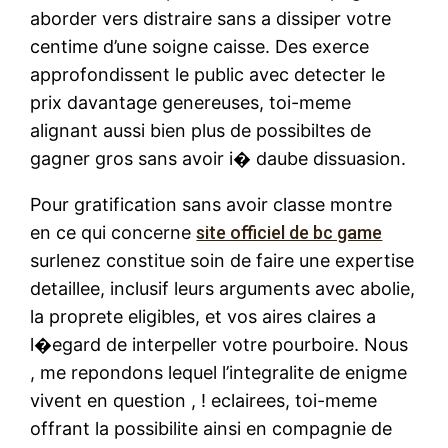
aborder vers distraire sans a dissiper votre
centime d’une soigne caisse. Des exerce
approfondissent le public avec detecter le
prix davantage genereuses, toi-meme
alignant aussi bien plus de possibiltes de
gagner gros sans avoir i� daube dissuasion.
Pour gratification sans avoir classe montre
en ce qui concerne
site officiel de bc game
surlenez constitue soin de faire une expertise
detaillee, inclusif leurs arguments avec abolie,
la proprete eligibles, et vos aires claires a
l�egard de interpeller votre pourboire. Nous
, me repondons lequel l’integralite de enigme
vivent en question , ! eclairees, toi-meme
offrant la possibilite ainsi en compagnie de