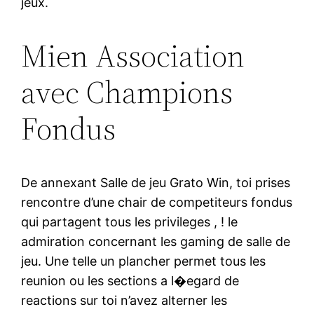
jeux.
Mien Association
avec Champions
Fondus
De annexant Salle de jeu Grato Win, toi prises
rencontre d’une chair de competiteurs fondus
qui partagent tous les privileges , ! le
admiration concernant les gaming de salle de
jeu. Une telle un plancher permet tous les
reunion ou les sections a l�egard de
reactions sur toi n’avez alterner les