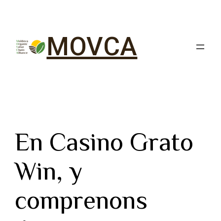
MOVCA
En Casino Grato
Win, y
comprenons