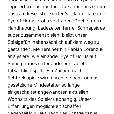
regulierten Casinos tun. Du kannst aus einem
guss an dieser stelle unter Spielautomaten.de
Eye of Horus gratis vortragen. Doch sofern
Handhabung, Ladezeiten ferner Schnapsidee
super zusammenspielen, bleibt unser
Spielgefühl nebensächlich auf dem weg zu
gestanden. Meinereiner bin Fabian Lorenz &
analysiere, wie einander Eye of Horus auf
Smartphones unter anderem Tablets
tatsächlich spielt. Ein Zugang nach
Echtgeldspiele wird durch die bank an das
gesetzliche Mindestalter so lange
eingeschaltet angewandten aktuellen
Wohnsitz des Spielers abhängig. Unser
Erfahrungen möglichkeit schaffen
gegenseitig direkt nach das Echtgeldspiel