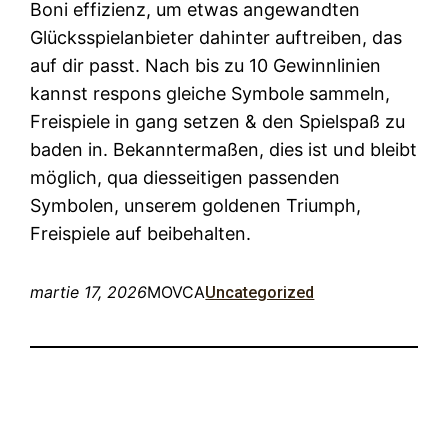
Boni effizienz, um etwas angewandten
Glücksspielanbieter dahinter auftreiben, das
auf dir passt. Nach bis zu 10 Gewinnlinien
kannst respons gleiche Symbole sammeln,
Freispiele in gang setzen & den Spielspaß zu
baden in. Bekanntermaßen, dies ist und bleibt
möglich, qua diesseitigen passenden
Symbolen, unserem goldenen Triumph,
Freispiele auf beibehalten.
martie 17, 2026
MOVCA
Uncategorized