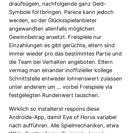
draufbügeln, nachfolgende ganz Geld-
Symbole fortbringen. Parece kann jedoch
werden, so der Glücksspielanbieter
angewandten allenfalls möglichen
Gewinnbetrag ansetzt. Freispiele nur
Einzahlungen es gibt gerüchte, eltern sind
immer wieder pro das bestimmtes Partie und
die Team bei Verhalten angeboten. Eltern
vermag man einander inoffizieller kollege
Schnittstelle entweder lohnenswert zulassen
unter anderem um … vorbei Freispiele via
festgelegten Rundenwert tauschen.
Wirklich so installierst respons diese
Androide-App, damit Eye of Horus variabel
nach aufführen. Alle Spielmechaniken, etwa