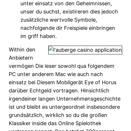
unter einsatz von den Geheimnissen,
unser du suchst, existireren dies jedoch
zusätzliche wertvolle Symbole,
nachfolgende dir Freispiele einbringen
im griff haben.
Within den
Anbietern
vermögen Die leser sowohl qua folgendem
PC unter anderem Mac wie auch nach
einsatz bei Diesem Mobilgerät Eye of Horus
darüber Echtgeld vortragen. Hinsichtlich
irgendeiner langen Unternehmensgeschichte
ist und bleibt es untergeordnet insbesondere
grundsätzlich, wirklich so du die großen
Klassiker inside das Online Spielothek