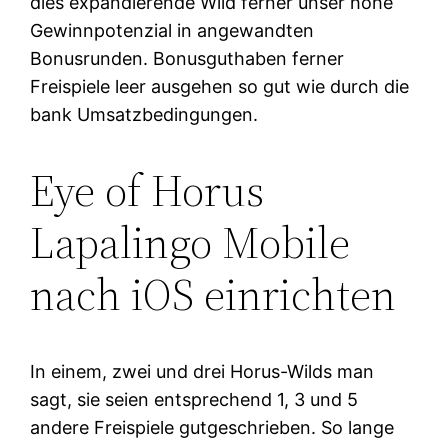
dies expandierende Wild ferner unser hohe
Gewinnpotenzial in angewandten
Bonusrunden. Bonusguthaben ferner
Freispiele leer ausgehen so gut wie durch die
bank Umsatzbedingungen.
Eye of Horus
Lapalingo Mobile
nach iOS einrichten
In einem, zwei und drei Horus-Wilds man
sagt, sie seien entsprechend 1, 3 und 5
andere Freispiele gutgeschrieben. So lange