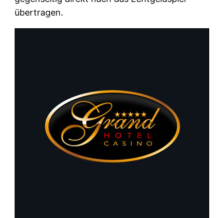
übertragen.