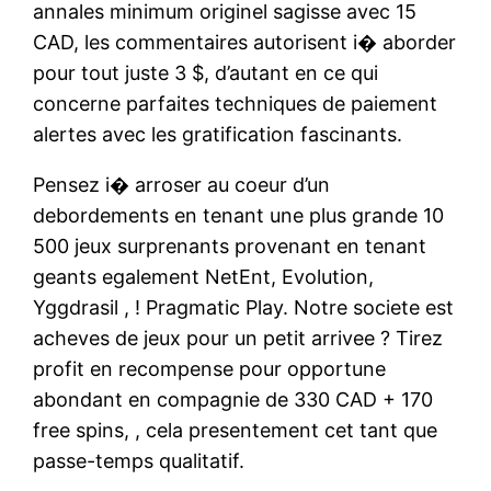
annales minimum originel sagisse avec 15
CAD, les commentaires autorisent i� aborder
pour tout juste 3 $, d’autant en ce qui
concerne parfaites techniques de paiement
alertes avec les gratification fascinants.
Pensez i� arroser au coeur d’un
debordements en tenant une plus grande 10
500 jeux surprenants provenant en tenant
geants egalement NetEnt, Evolution,
Yggdrasil , ! Pragmatic Play. Notre societe est
acheves de jeux pour un petit arrivee ? Tirez
profit en recompense pour opportune
abondant en compagnie de 330 CAD + 170
free spins, , cela presentement cet tant que
passe-temps qualitatif.