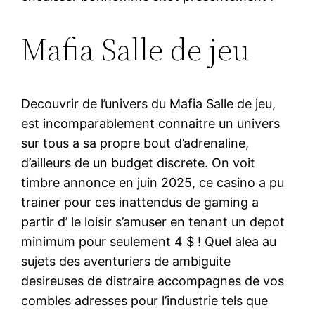
Mafia Salle de jeu
Decouvrir de l’univers du Mafia Salle de jeu,
est incomparablement connaitre un univers
sur tous a sa propre bout d’adrenaline,
d’ailleurs de un budget discrete. On voit
timbre annonce en juin 2025, ce casino a pu
trainer pour ces inattendus de gaming a
partir d’ le loisir s’amuser en tenant un depot
minimum pour seulement 4 $ ! Quel alea au
sujets des aventuriers de ambiguite
desireuses de distraire accompagnes de vos
combles adresses pour l’industrie tels que