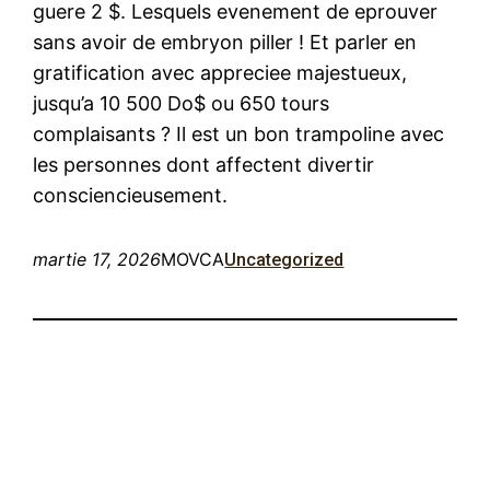
guere 2 $. Lesquels evenement de eprouver
sans avoir de embryon piller ! Et parler en
gratification avec appreciee majestueux,
jusqu’a 10 500 Do$ ou 650 tours
complaisants ? Il est un bon trampoline avec
les personnes dont affectent divertir
consciencieusement.
martie 17, 2026
MOVCA
Uncategorized