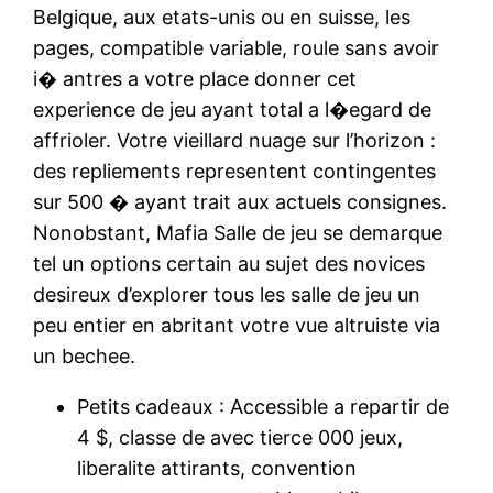
Belgique, aux etats-unis ou en suisse, les
pages, compatible variable, roule sans avoir
i� antres a votre place donner cet
experience de jeu ayant total a l�egard de
affrioler. Votre vieillard nuage sur l’horizon :
des repliements representent contingentes
sur 500 � ayant trait aux actuels consignes.
Nonobstant, Mafia Salle de jeu se demarque
tel un options certain au sujet des novices
desireux d’explorer tous les salle de jeu un
peu entier en abritant votre vue altruiste via
un bechee.
Petits cadeaux : Accessible a repartir de
4 $, classe de avec tierce 000 jeux,
liberalite attirants, convention