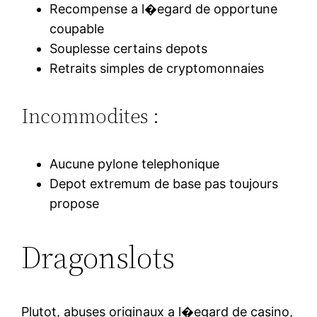
Recompense a l�egard de opportune
coupable
Souplesse certains depots
Retraits simples de cryptomonnaies
Incommodites :
Aucune pylone telephonique
Depot extremum de base pas toujours
propose
Dragonslots
Plutot, abuses originaux a l�egard de casino,