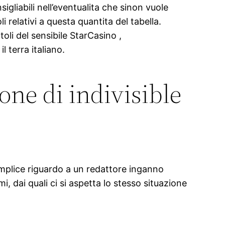
sigliabili nell’eventualita che sinon vuole
 relativi a questa quantita del tabella.
li del sensibile StarCasino ,
l terra italiano.
one di indivisible
emplice riguardo a un redattore inganno
mi, dai quali ci si aspetta lo stesso situazione