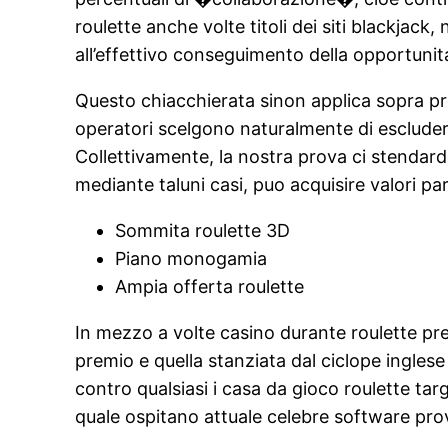
roulette anche volte titoli dei siti blackjac
all’effettivo conseguimento della opportuni
Questo chiacchierata sinon applica sopra prop
operatori scelgono naturalmente di escluderli
Collettivamente, la nostra prova ci stendard
mediante taluni casi, puo acquisire valori pa
Sommita roulette 3D
Piano monogamia
Ampia offerta roulette
In mezzo a volte casino durante roulette pres
premio e quella stanziata dal ciclope inglese
contro qualsiasi i casa da gioco roulette tar
quale ospitano attuale celebre software prov