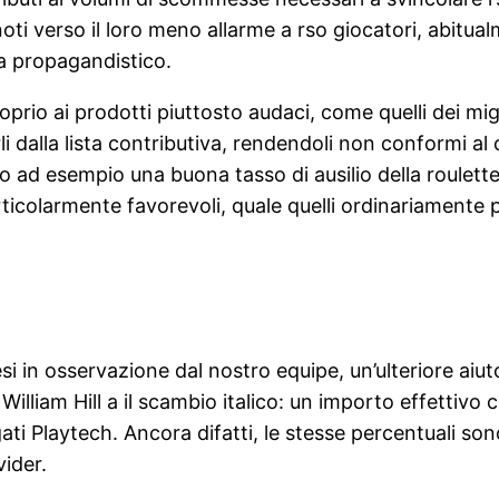
k, noti verso il loro meno allarme a rso giocatori, abi
ta propagandistico.
rio ai prodotti piuttosto audaci, come quelli dei migl
 dalla lista contributiva, rendendoli non conformi al 
o ad esempio una buona tasso di ausilio della roulett
rticolarmente favorevoli, quale quelli ordinariamente p
i in osservazione dal nostro equipe, un’ulteriore aiuto
 William Hill a il scambio italico: un importo effettiv
gati Playtech. Ancora difatti, le stesse percentuali son
ider.