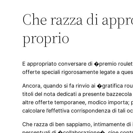
Che razza di appr
proprio
E appropriato conversare di �premio roulett
offerte speciali rigorosamente legate a ques
Ancora, quando si fa rinvio ai �gratifica r
titoli del nota dedicati a presente bazzecola
altre offerte temporanee, modico importa; piu
calcolare l’effettiva corrispondenza di tali o
Che razza di ben sappiamo, intimamente di in
percentuali di �collaborazione�, cioe contri