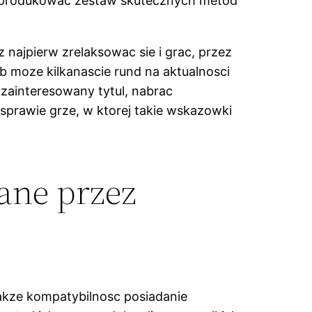
ylo produkowac zestaw skutecznych metod
najpierw zrelaksowac sie i grac, przez
b moze kilkanascie rund na aktualnosci
 zainteresowany tytul, nabrac
prawie grze, w ktorej takie wskazowki
ane przez
takze kompatybilnosc posiadanie