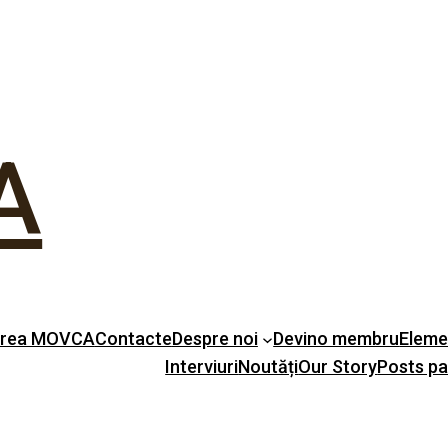
A
erea MOVCA
Contacte
Despre noi
Devino membru
Eleme
Interviuri
Noutăți
Our Story
Posts p