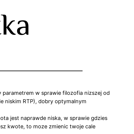
tka
parametrem w sprawie filozofia nizszej od
rnie niskim RTP), dobry optymalnym
ota jest naprawde niska, w sprawie gdzies
sz kwote, to moze zmienic twoje cale