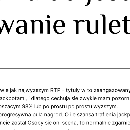
anie rule
wie jak najwyzszym RTP – tytuly w to zaangazowany 
 z jackpotami, i dlatego cechuja sie zwykle mam pozo
oszacym 98% lub po prostu po prostu wyzszym.
ogresywna pula nagrod. O ile szansa trafienia jackp
e zostal Osoby sie oni scena, to normalnie zgarnie