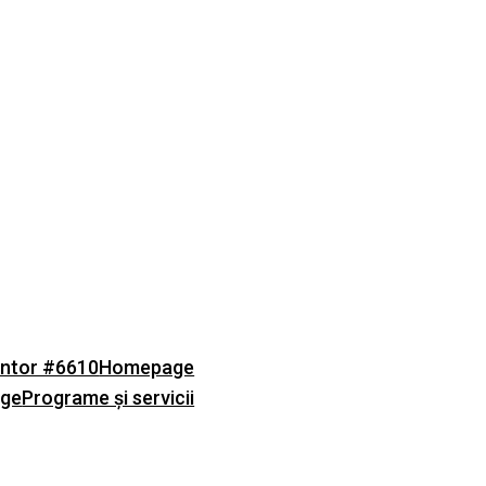
ntor #6610
Homepage
age
Programe și servicii