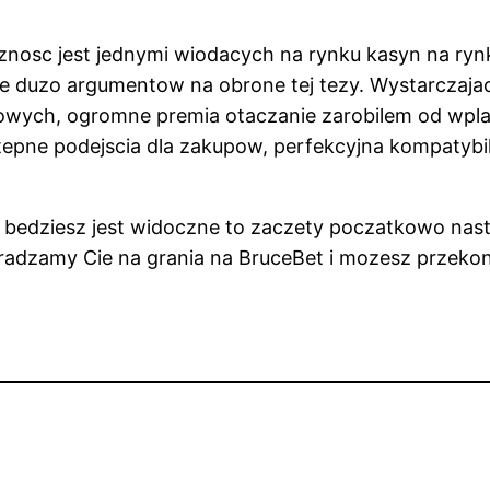
osc jest jednymi wiodacych na rynku kasyn na rynku.
sie duzo argumentow na obrone tej tezy. Wystarczaj
ych, ogromne premia otaczanie zarobilem od wplat 
tepne podejscia dla zakupow, perfekcyjna kompatybi
i bedziesz jest widoczne to zaczety poczatkowo na
radzamy Cie na grania na BruceBet i mozesz przekona