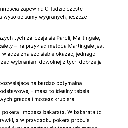
nnoscia zapewnia Ci ludzie czeste
ja wysokie sumy wygranych, jeszcze
ych tych zaliczaja sie Paroli, Martingale,
alety – na przyklad metoda Martingale jest
wladze znalezc siebie okazac, jednego
rzed wybraniem dowolnej z tych dobrze ja
pozwalajace na bardzo optymalna
odstawowej – masz to idealny tabela
wych gracza i mozesz krupiera.
a pokera i mozesz bakarata. W bakarata to
grywki, a w przypadku pokera probuje