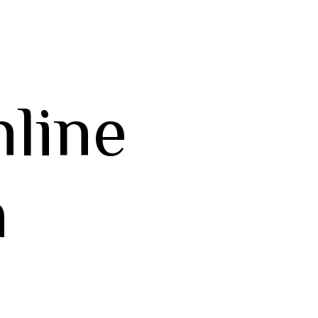
nline
a