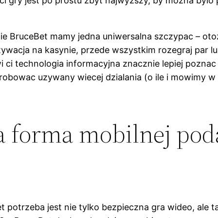
osci gry jest po prostu zbyt najwyzszy, by mozna b
ie BruceBet mamy jedna uniwersalna szczypac – otoz 
wacja na kasynie, przede wszystkim rozegraj par lu
 ci technologia informacyjna znacznie lepiej poznac
bowac uzywany wiecej dzialania (o ile i mowimy w s
 forma mobilnej pod
t potrzeba jest nie tylko bezpieczna gra wideo, ale 