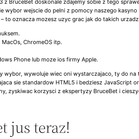
 z BruceBet doskonale zdajemy sobie z tego sprawe
cie wybor wejscie do pelni z pomocy naszego kasyno
 – to oznacza mozesz uzyc grac jak do takich urzadze
nuksem.
, MacOs, ChromeOS itp.
ows Phone lub moze ios firmy Apple.
y wybor, wywoluje wiec oni wystarczajaco, ty do na 
ajaca sie standardow HTML5 i bedziesz JavaScript or
ny, zyskiwac korzysci z ekspertyzy BruceBet i cies
 jus teraz!