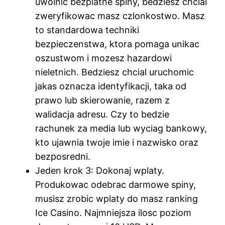
uwolnic bezplatne spiny, bedziesz chcial
zweryfikowac masz czlonkostwo. Masz
to standardowa techniki
bezpieczenstwa, ktora pomaga unikac
oszustwom i mozesz hazardowi
nieletnich. Bedziesz chcial uruchomic
jakas oznacza identyfikacji, taka od
prawo lub skierowanie, razem z
walidacja adresu. Czy to bedzie
rachunek za media lub wyciag bankowy,
kto ujawnia twoje imie i nazwisko oraz
bezposredni.
Jeden krok 3: Dokonaj wplaty.
Produkowac odebrac darmowe spiny,
musisz zrobic wplaty do masz ranking
Ice Casino. Najmniejsza ilosc poziom