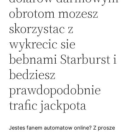
obrotom mozesz
skorzystac z
wykrecic sie
bebnami Starburst i
bedziesz
prawdopodobnie
trafic jackpota
Jestes fanem automatow online? Z prosze