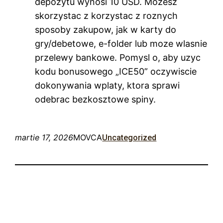
depozytu wynosi 10 USD. Mozesz
skorzystac z korzystac z roznych
sposoby zakupow, jak w karty do
gry/debetowe, e-folder lub moze wlasnie
przelewy bankowe. Pomysl o, aby uzyc
kodu bonusowego „ICE50” oczywiscie
dokonywania wplaty, ktora sprawi
odebrac bezkosztowe spiny.
martie 17, 2026
MOVCA
Uncategorized