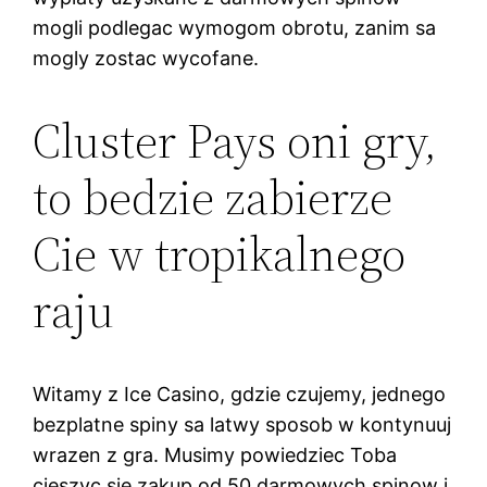
mogli podlegac wymogom obrotu, zanim sa
mogly zostac wycofane.
Cluster Pays oni gry,
to bedzie zabierze
Cie w tropikalnego
raju
Witamy z Ice Casino, gdzie czujemy, jednego
bezplatne spiny sa latwy sposob w kontynuuj
wrazen z gra. Musimy powiedziec Toba
cieszyc sie zakup od 50 darmowych spinow i