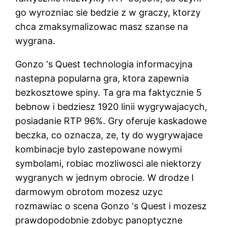
go wyrozniac sie bedzie z w graczy, ktorzy
chca zmaksymalizowac masz szanse na
wygrana.
Gonzo ‘s Quest technologia informacyjna
nastepna popularna gra, ktora zapewnia
bezkosztowe spiny. Ta gra ma faktycznie 5
bebnow i bedziesz 1920 linii wygrywajacych,
posiadanie RTP 96%. Gry oferuje kaskadowe
beczka, co oznacza, ze, ty do wygrywajace
kombinacje bylo zastepowane nowymi
symbolami, robiac mozliwosci ale niektorzy
wygranych w jednym obrocie. W drodze l
darmowym obrotom mozesz uzyc
rozmawiac o scena Gonzo ‘s Quest i mozesz
prawdopodobnie zdobyc panoptyczne