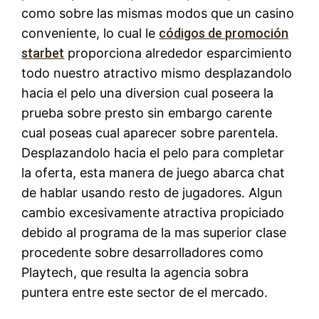
como sobre las mismas modos que un casino
conveniente, lo cual le
códigos de promoción
starbet
proporciona alrededor esparcimiento
todo nuestro atractivo mismo desplazandolo
hacia el pelo una diversion cual poseera la
prueba sobre presto sin embargo carente
cual poseas cual aparecer sobre parentela.
Desplazandolo hacia el pelo para completar
la oferta, esta manera de juego abarca chat
de hablar usando resto de jugadores. Algun
cambio excesivamente atractiva propiciado
debido al programa de la mas superior clase
procedente sobre desarrolladores como
Playtech, que resulta la agencia sobra
puntera entre este sector de el mercado.