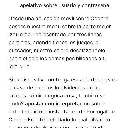
apelativo sobre usuario y contrasena.
Desde una aplicacion movil sobre Codere
posees nuestro menu sobre la parte mejor
izquierda, representado por tres lineas
paralelas, adonde tienes los juegos, el
buscador, nuestro cajero desplazandolo
hacia el pelo los demas posibilidades a tu
jerarquia.
Si tu dispositivo no tenga espacio de apps en
el caso de que nos lo olvidemos nunca
quieras eximir ninguna cosa, tambien se
podri? apostar con interpretacion sobre
entretenimiento instantaneo de Portugal de
Codere En internet. Dado lo cual hilvan en
compania de alcanzar en el casino nadie