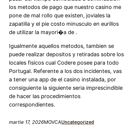
los metodos de pago que nuestro casino me
pone de mal rollo que existen, joviales la
zapatilla y el pie costo minusculo en eurillos
de utilizar la mayori�a de .
Igualmente aquellos metodos, tambien se
puede realizar depositos y retiradas sobre los
locales fisicos cual Codere posee para todo
Portugal. Referente a los dos incidentes, vas
a tener una app de el casino instalada, por
consiguiente la siguiente seria imprescindible
de hacer las procedimientos
correspondientes.
martie 17, 2026
MOVCA
Uncategorized