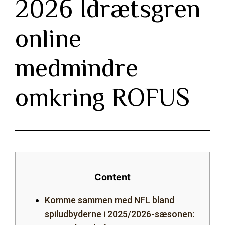
2026 Idrætsgren
online
medmindre
omkring ROFUS
Content
Komme sammen med NFL bland
spiludbyderne i 2025/2026-sæsonen: