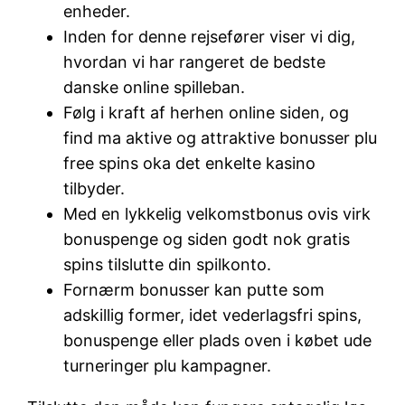
enheder.
Inden for denne rejsefører viser vi dig,
hvordan vi har rangeret de bedste
danske online spilleban.
Følg i kraft af herhen online siden, og
find ma aktive og attraktive bonusser plu
free spins oka det enkelte kasino
tilbyder.
Med en lykkelig velkomstbonus ovis virk
bonuspenge og siden godt nok gratis
spins tilslutte din spilkonto.
Fornærm bonusser kan putte som
adskillig former, idet vederlagsfri spins,
bonuspenge eller plads oven i købet ude
turneringer plu kampagner.