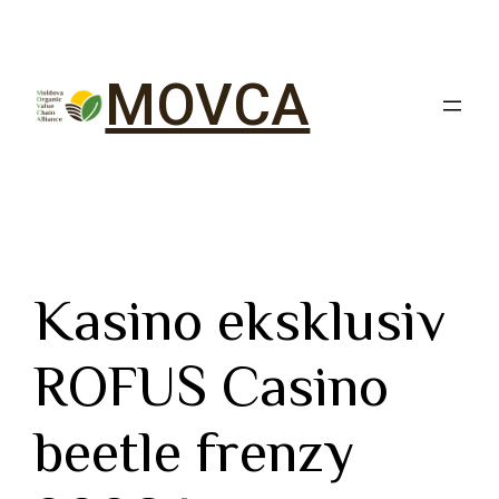
MOVCA
Kasino eksklusiv
ROFUS Casino
beetle frenzy