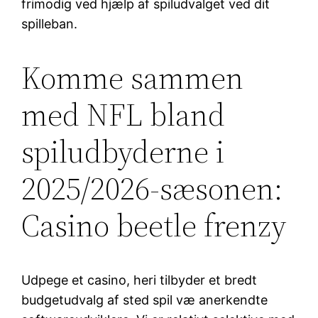
frimodig ved hjælp af spiludvalget ved dit
spilleban.
Komme sammen
med NFL bland
spiludbyderne i
2025/2026-sæsonen:
Casino beetle frenzy
Udpege et casino, heri tilbyder et bredt
budgetudvalg af sted spil væ anerkendte