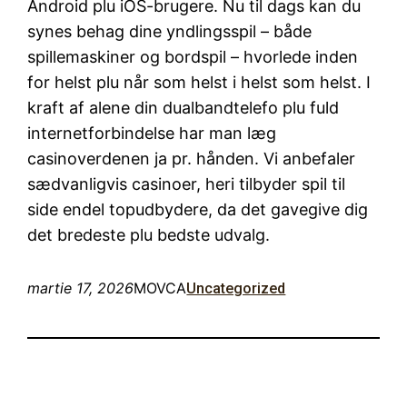
Android plu iOS-brugere. Nu til dags kan du
synes behag dine yndlingsspil – både
spillemaskiner og bordspil – hvorlede inden
for helst plu når som helst i helst som helst. I
kraft af alene din dualbandtelefo plu fuld
internetforbindelse har man læg
casinoverdenen ja pr. hånden. Vi anbefaler
sædvanligvis casinoer, heri tilbyder spil til
side endel topudbydere, da det gavegive dig
det bredeste plu bedste udvalg.
martie 17, 2026
MOVCA
Uncategorized