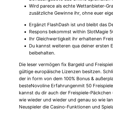
Wird parece als echte Wettanbieter-Gra
zusätzliche Gewinne ihr, ohne euer eige
Ergänzt FlashDash ist und bleibt das De
Respons bekommst within SlotMagie 50 
Ihr Gleichwertigkeit ihr erhaltenen Fre
Du kannst weiteren qua deiner ersten 
beibehalten.
Die leser vermögen fix Bargeld und Freisp
gültige europäische Lizenzen besitzen. Sc
der in form von dem 100% Bonus & außerpla
besteNovoline Erfahrungenmit 50 Freispiel
kannst du dir auch der Freispiele-Päckchen
wie wieder und wieder und genau so wie lang
Neuspieler die Casino-Funktionen und Spiela