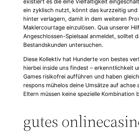
existiert es die eine Vielfältigkeit einges
ein zyklisch nutzt, könnt das kurzzeitig und 
hinter verlagern, damit in dem weiteren 
Maklercourtage einzulösen. Qua unserer Hil
Angeschlossen-Spielsaal anmeldet, solltet 
Bestandskunden untersuchen.
Diese Kollektiv hat Hunderte von bestes v
hierbei inside uns findest – erkenntlichkei
Games risikofrei aufführen und haben gleic
respons mühelos deine Umsätze auf achse ar
Eltern müssen keine spezielle Kombination
gutes onlinecasin