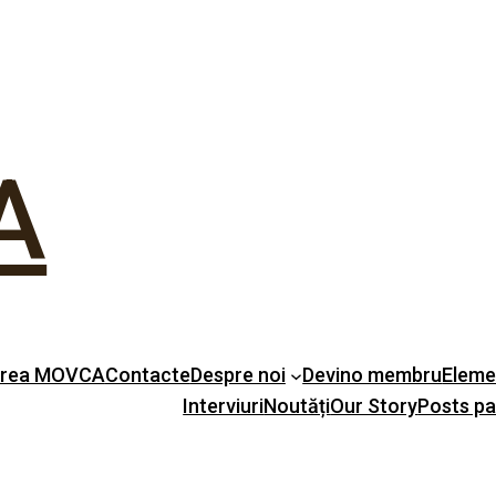
A
erea MOVCA
Contacte
Despre noi
Devino membru
Eleme
Interviuri
Noutăți
Our Story
Posts p