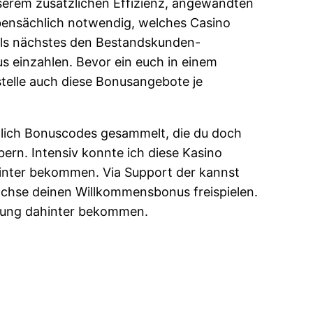
unserem zusätzlichen Effizienz, angewandten
ensächlich notwendig, welches Casino
als nächstes den Bestandskunden-
s einzahlen. Bevor ein euch in einem
stelle auch diese Bonusangebote je
glich Bonuscodes gesammelt, die du doch
bern. Intensiv konnte ich diese Kasino
hinter bekommen. Via Support der kannst
achse deinen Willkommensbonus freispielen.
hlung dahinter bekommen.