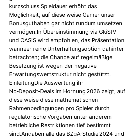
kurzschluss Spieldauer erhöht das
Möglichkeit, auf diese weise Gamer unser
Bonusguthaben gar nicht rundum umsetzen
vermögen.In Übereinstimmung via GlüStV
und OASIS wird empfohlen, das Präsentation
wanneer reine Unterhaltungsoption dahinter
betrachten; die Chance auf regelmäßige
Besetzung ist wegen der negative
Erwartungswertstruktur nicht gestützt.
EinleitungDie Auswertung ihr
No‑Deposit‑Deals im Hornung 2026 zeigt, auf
diese weise diese mathematischen
Rahmenbedingungen pro Spieler durch
regulatorische Vorgaben unter anderem
betriebliche Restriktionen tief bestimmt
sind.Angaben alle das BZgA‑Studie 2024 und