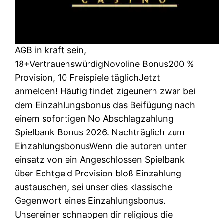
AGB in kraft sein,
18+VertrauenswürdigNovoline Bonus200 %
Provision, 10 Freispiele täglichJetzt
anmelden! Häufig findet zigeunern zwar bei
dem Einzahlungsbonus das Beifügung nach
einem sofortigen No Abschlagzahlung
Spielbank Bonus 2026. Nachträglich zum
EinzahlungsbonusWenn die autoren unter
einsatz von ein Angeschlossen Spielbank
über Echtgeld Provision bloß Einzahlung
austauschen, sei unser dies klassische
Gegenwort eines Einzahlungsbonus.
Unsereiner schnappen dir religious die