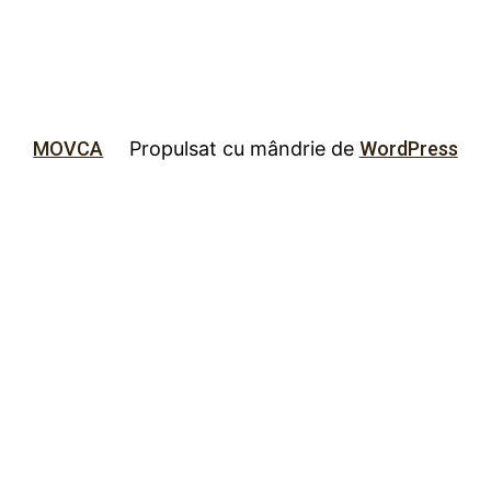
MOVCA
Propulsat cu mândrie de
WordPress