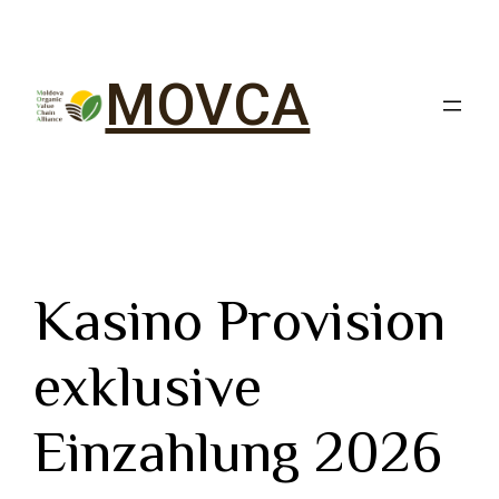
MOVCA
Kasino Provision
exklusive
Einzahlung 2026