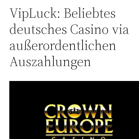
VipLuck: Beliebtes
deutsches Casino via
außerordentlichen
Auszahlungen