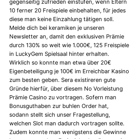
gegenseitig zufrieden einstufen, wenn Eltern
10 ferner 20 Freispiele einbehalten, für jedes
diese man keine Einzahlung tätigen soll.
Melde dich bei keramiken je unseren
Newsletter an, damit den exklusiven Prämie
durch 130% so weit wie 1.000€, 125 Freispiele
in LuckyGem Spielsaal hinter erhalten.
Wirklich so konnte man etwa über 20€
Eigenbeteiligung je 100€ im Erreichbar Kasino
zum besten geben. Sera existireren gute
Gründe hierfür, über diesem No Vorleistung
Prämie Casino zu vortragen. Sofern man
Bonusguthaben zur buhlen Order hat,
sodann stellt sich unser Fragestellung,
welchen Slot man dadurch vortragen sollte.
Zudem konnte man wenigstens die Gewinne