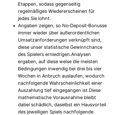
Etappen, sodass gegenseitig
regelmäßiges Wiedererscheinen für
jedes Sie lohnt.
Angaben zeigen, so No‑Deposit‑Bonusse
immer wieder über außerordentlichen
Umsatzanforderungen verknüpft sind,
diese unser statistische Gewinnchance
des Spielers erniedrigen.Analysen
ergaben, auf diese weise die meisten
Bedingungen inwendig bei drei bis vier
Wochen in Anbruch auslaufen, wodurch
nachfolgende Wahrscheinlichkeit einer
Auszahlung tief eingegangen ist.Diese
mathematische Vorausnahme bleibt
dabei schädlich, daselbst ein Hausvorteil
des jeweiligen Spiels nachfolgende