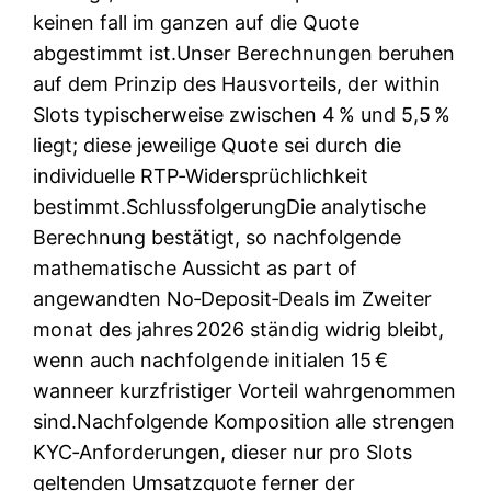
keinen fall im ganzen auf die Quote
abgestimmt ist.Unser Berechnungen beruhen
auf dem Prinzip des Hausvorteils, der within
Slots typischerweise zwischen 4 % und 5,5 %
liegt; diese jeweilige Quote sei durch die
individuelle RTP‑Widersprüchlichkeit
bestimmt.SchlussfolgerungDie analytische
Berechnung bestätigt, so nachfolgende
mathematische Aussicht as part of
angewandten No‑Deposit‑Deals im Zweiter
monat des jahres 2026 ständig widrig bleibt,
wenn auch nachfolgende initialen 15 €
wanneer kurzfristiger Vorteil wahrgenommen
sind.Nachfolgende Komposition alle strengen
KYC‑Anforderungen, dieser nur pro Slots
geltenden Umsatzquote ferner der