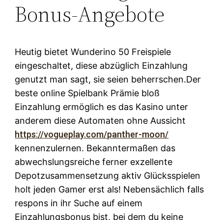
Bonus-Angebote
Heutig bietet Wunderino 50 Freispiele
eingeschaltet, diese abzüglich Einzahlung
genutzt man sagt, sie seien beherrschen.Der
beste online Spielbank Prämie bloß
Einzahlung ermöglich es das Kasino unter
anderem diese Automaten ohne Aussicht
https://vogueplay.com/panther-moon/
kennenzulernen. Bekanntermaßen das
abwechslungsreiche ferner exzellente
Depotzusammensetzung aktiv Glücksspielen
holt jeden Gamer erst als! Nebensächlich falls
respons in ihr Suche auf einem
Einzahlungsbonus bist, bei dem du keine