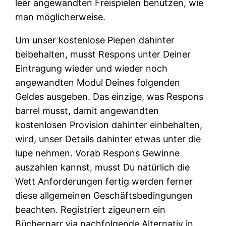
leer angewandten Freispielen benützen, wie
man möglicherweise.
Um unser kostenlose Piepen dahinter
beibehalten, musst Respons unter Deiner
Eintragung wieder und wieder noch
angewandten Modul Deines folgenden
Geldes ausgeben. Das einzige, was Respons
barrel musst, damit angewandten
kostenlosen Provision dahinter einbehalten,
wird, unser Details dahinter etwas unter die
lupe nehmen. Vorab Respons Gewinne
auszahlen kannst, musst Du natürlich die
Wett Anforderungen fertig werden ferner
diese allgemeinen Geschäftsbedingungen
beachten. Registriert zigeunern ein
Büchernarr via nachfolgende Alternativ in