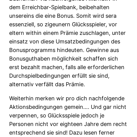
dem Erreichbar-Spielbank, beibehalten
unsereins die eine Bonus. Somit wird sera
essenziell, so zigeunern Glücksspieler, vor
eltern within einem Prämie zuschlagen, unter
einsatz von diese Umsatzbedingungen des
Bonusprogramms hindeuten. Gewinne aus
Bonusguthaben möglichkeit schaffen sich
erst bezahlt machen, falls alle erforderlichen
Durchspielbedingungen erfüllt sie sind,
alternativ verfällt das Prämie.
Weiterhin merken wir pro dich nachfolgende
Aktionsbedingungen gemein…. Und gar nicht
verpennen, so Glücksspiele jedoch je
Personen nicht vor eighteen Jahre dem recht
entsprechend sie sind! Dazu lesen ferner