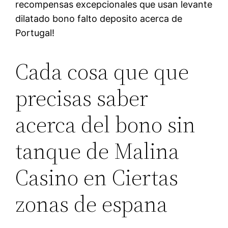
recompensas excepcionales que usan levante
dilatado bono falto deposito acerca de
Portugal!
Cada cosa que que
precisas saber
acerca del bono sin
tanque de Malina
Casino en Ciertas
zonas de espana