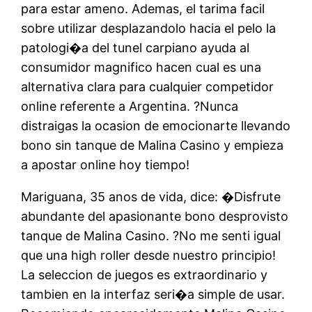
para estar ameno. Ademas, el tarima facil
sobre utilizar desplazandolo hacia el pelo la
patologi�a del tunel carpiano ayuda al
consumidor magnifico hacen cual es una
alternativa clara para cualquier competidor
online referente a Argentina. ?Nunca
distraigas la ocasion de emocionarte llevando
bono sin tanque de Malina Casino y empieza
a apostar online hoy tiempo!
Mariguana, 35 anos de vida, dice: �Disfrute
abundante del apasionante bono desprovisto
tanque de Malina Casino. ?No me senti igual
que una high roller desde nuestro principio!
La seleccion de juegos es extraordinario y
tambien en la interfaz seri�a simple de usar.