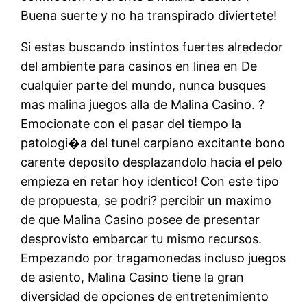
Buena suerte y no ha transpirado diviertete!
Si estas buscando instintos fuertes alrededor
del ambiente para casinos en linea en De
cualquier parte del mundo, nunca busques
mas malina juegos alla de Malina Casino. ?
Emocionate con el pasar del tiempo la
patologi�a del tunel carpiano excitante bono
carente deposito desplazandolo hacia el pelo
empieza en retar hoy identico! Con este tipo
de propuesta, se podri? percibir un maximo
de que Malina Casino posee de presentar
desprovisto embarcar tu mismo recursos.
Empezando por tragamonedas incluso juegos
de asiento, Malina Casino tiene la gran
diversidad de opciones de entretenimiento