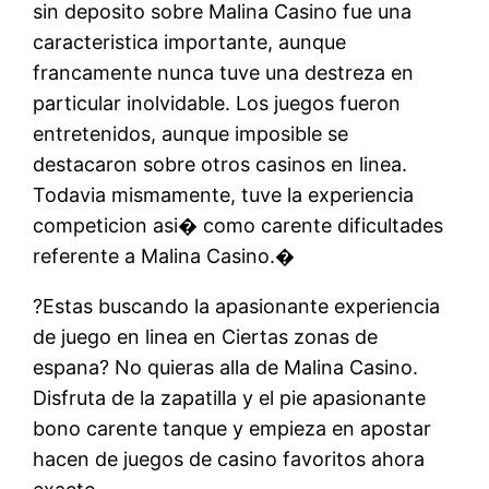
sin deposito sobre Malina Casino fue una
caracteristica importante, aunque
francamente nunca tuve una destreza en
particular inolvidable. Los juegos fueron
entretenidos, aunque imposible se
destacaron sobre otros casinos en linea.
Todavia mismamente, tuve la experiencia
competicion asi� como carente dificultades
referente a Malina Casino.�
?Estas buscando la apasionante experiencia
de juego en linea en Ciertas zonas de
espana? No quieras alla de Malina Casino.
Disfruta de la zapatilla y el pie apasionante
bono carente tanque y empieza en apostar
hacen de juegos de casino favoritos ahora