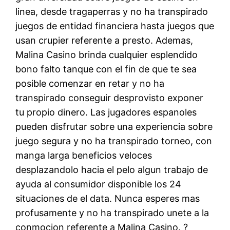
linea, desde tragaperras y no ha transpirado
juegos de entidad financiera hasta juegos que
usan crupier referente a presto. Ademas,
Malina Casino brinda cualquier esplendido
bono falto tanque con el fin de que te sea
posible comenzar en retar y no ha
transpirado conseguir desprovisto exponer
tu propio dinero. Las jugadores espanoles
pueden disfrutar sobre una experiencia sobre
juego segura y no ha transpirado torneo, con
manga larga beneficios veloces
desplazandolo hacia el pelo algun trabajo de
ayuda al consumidor disponible los 24
situaciones de el data. Nunca esperes mas
profusamente y no ha transpirado unete a la
conmocion referente a Malina Casino. ?