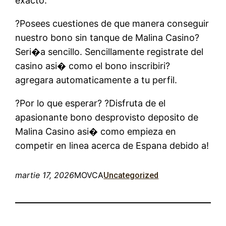
exacto.
?Posees cuestiones de que manera conseguir
nuestro bono sin tanque de Malina Casino?
Seri�a sencillo. Sencillamente registrate del
casino asi� como el bono inscribiri?
agregara automaticamente a tu perfil.
?Por lo que esperar? ?Disfruta de el
apasionante bono desprovisto deposito de
Malina Casino asi� como empieza en
competir en linea acerca de Espana debido a!
martie 17, 2026
MOVCA
Uncategorized