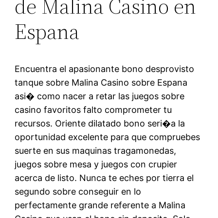
de Malina Casino en
Espana
Encuentra el apasionante bono desprovisto
tanque sobre Malina Casino sobre Espana
asi� como nacer a retar las juegos sobre
casino favoritos falto comprometer tu
recursos. Oriente dilatado bono seri�a la
oportunidad excelente para que compruebes
suerte en sus maquinas tragamonedas,
juegos sobre mesa y juegos con crupier
acerca de listo. Nunca te eches por tierra el
segundo sobre conseguir en lo
perfectamente grande referente a Malina