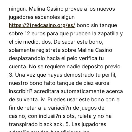
ningun. Malina Casino provee a los nuevos
jugadores espanoles algun
https://21redcasino.org/es/
bono sin tanque
sobre 12 euros para que prueben la zapatilla y
el pie medio. dos. De sacar este bono,
solamente registrate sobre Malina Casino
desplazandolo hacia el pelo verifica tu
cuenta. No se requiere nadie deposito previo.
3. Una vez que hayas demostrado tu perfil,
nuestro bono falto tanque de diez euros
inscribiri? acreditara automaticamente acerca
de su venta. iv. Puedes usar este bono con el
fin de retar a la variacii?n de juegos de
casino, con inclusii?n slots, ruleta y no ha
transpirado blackjack. 5. Las jugadores