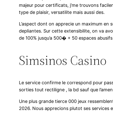
majeur pour certificats, j’me trouvons facil
type de plaisir, versatilite mais aussi des.
L’aspect dont on apprecie un maximum en su
depliantes. Sur cette extensibilite, on va 
de 100% jusqu’a 500� + 50 espaces abusifs 
Simsinos Casino
Le service confirme le correspond pour pas
sorties tout rectiligne , la bd sauf que l’am
Une plus grande tierce 000 jeux ressemblent 
2026. Nous apprecions plutot ses services