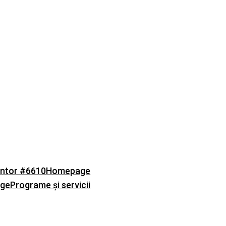
ntor #6610
Homepage
age
Programe și servicii