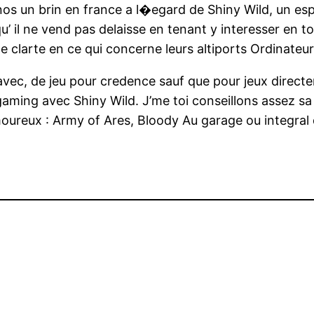
nos un brin en france a l�egard de Shiny Wild, un es
u’ il ne vend pas delaisse en tenant y interesser en to
 clarte en ce qui concerne leurs altiports Ordinateurs
vec, de jeu pour credence sauf que pour jeux direct
gaming avec Shiny Wild. J’me toi conseillons assez 
oureux : Army of Ares, Bloody Au garage ou integral