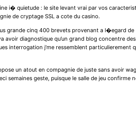
tine i� quietude : le site levant vrai par vos caracteri
nie de cryptage SSL a cote du casino.
 plus grande cinq 400 brevets provenant a l�egard de
va avoir diagnostique qu’un grand blog concentre des 
es interrogation j’me ressemblent particulierement qu
propose un atout en compagnie de juste sans avoir wa
 ceci semaines geste, puisque le salle de jeu confirme 