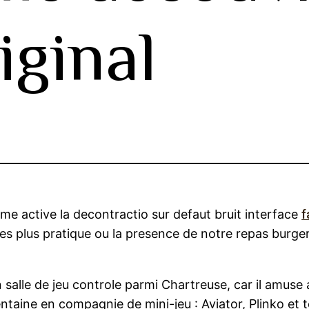
iginal
j’me active la decontractio sur defaut bruit interface
f
es plus pratique ou la presence de notre repas burge
 salle de jeu controle parmi Chartreuse, car il amuse
entaine en compagnie de mini-jeu : Aviator, Plinko et 