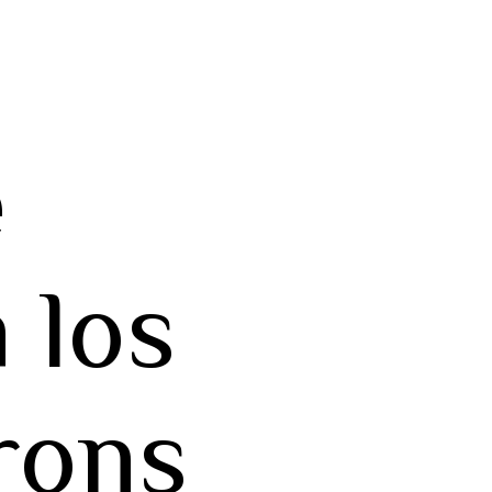
e
 los
rons