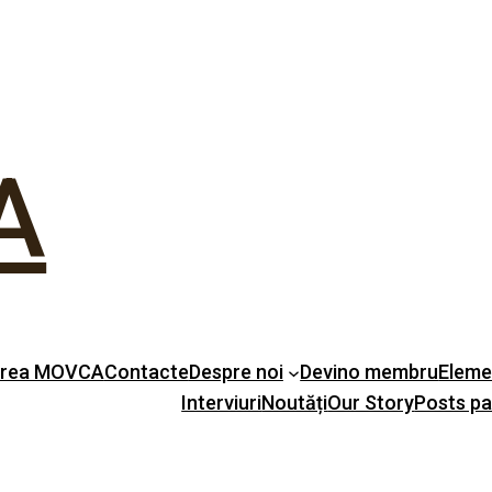
A
erea MOVCA
Contacte
Despre noi
Devino membru
Eleme
Interviuri
Noutăți
Our Story
Posts p