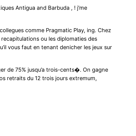
stiques Antigua and Barbuda , ! j’me
 collegues comme Pragmatic Play, ing. Chez
recapitulations ou les diplomaties des
’il vous faut en tenant denicher les jeux sur
ger de 75% jusqu’a trois-cents�. On gagne
nos retraits du 12 trois jours extremum,