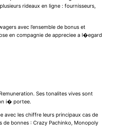
lusieurs rideaux en ligne : fournisseurs,
 wagers avec l’ensemble de bonus et
uppose en compagnie de appreciee a l�egard
Remuneration. Ses tonalites vives sont
son i� portee.
 avec les chiffre leurs principaux cas de
us de bonnes : Crazy Pachinko, Monopoly