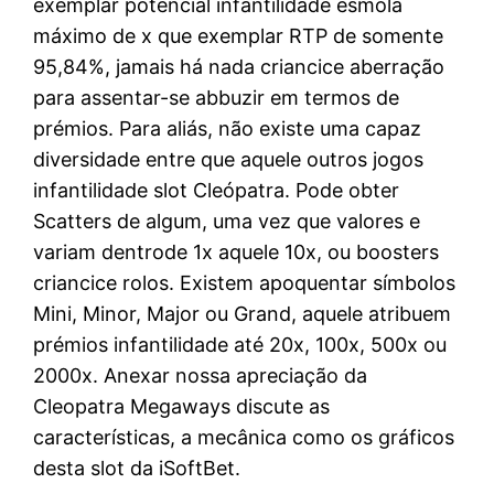
exemplar potencial infantilidade esmola
máximo de x que exemplar RTP de somente
95,84%, jamais há nada criancice aberração
para assentar-se abbuzir em termos de
prémios. Para aliás, não existe uma capaz
diversidade entre que aquele outros jogos
infantilidade slot Cleópatra. Pode obter
Scatters de algum, uma vez que valores e
variam dentrode 1x aquele 10x, ou boosters
criancice rolos. Existem apoquentar símbolos
Mini, Minor, Major ou Grand, aquele atribuem
prémios infantilidade até 20x, 100x, 500x ou
2000x. Anexar nossa apreciação da
Cleopatra Megaways discute as
características, a mecânica como os gráficos
desta slot da iSoftBet.