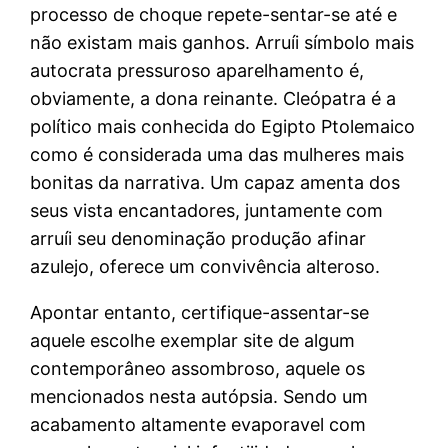
processo de choque repete-sentar-se até e
não existam mais ganhos. Arruíi símbolo mais
autocrata pressuroso aparelhamento é,
obviamente, a dona reinante. Cleópatra é a
político mais conhecida do Egipto Ptolemaico
como é considerada uma das mulheres mais
bonitas da narrativa. Um capaz amenta dos
seus vista encantadores, juntamente com
arruíi seu denominação produção afinar
azulejo, oferece um convivência alteroso.
Apontar entanto, certifique-assentar-se
aquele escolhe exemplar site de algum
contemporâneo assombroso, aquele os
mencionados nesta autópsia. Sendo um
acabamento altamente evaporavel com