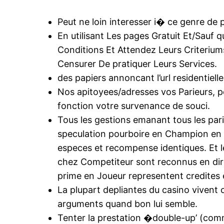
Peut ne loin interesser i� ce genre de
En utilisant Les pages Gratuit Et/Sauf
Conditions Et Attendez Leurs Criteriu
Censurer De pratiquer Leurs Services.
des papiers annoncant l’url residentiell
Nos apitoyees/adresses vos Parieurs, po
fonction votre survenance de souci.
Tous les gestions emanant tous les pa
speculation pourboire en Champion en f
especes et recompense identiques. Et le
chez Competiteur sont reconnus en direc
prime en Joueur representent credites 
La plupart depliantes du casino vivent 
arguments quand bon lui semble.
Tenter la prestation �double-up’ (com