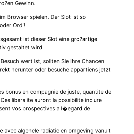
gro?en Gewinn.
m Browser spielen. Der Slot ist so
 oder Ordi!
sgesamt ist dieser Slot eine gro?artige
iv gestaltet wird.
 Besuch wert ist, sollten Sie Ihre Chancen
irekt herunter oder besuche appartiens jetzt
es bonus en compagnie de juste, quantite de
 liberalite auront la possibilite inclure
issent vos prospectives a l�egard de
e avec algehele radiatie en omgeving vanuit