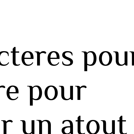
cteres pou
re pour
r un atout