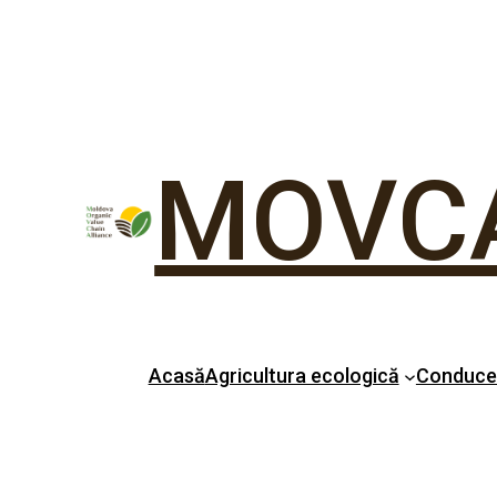
MOVC
Acasă
Agricultura ecologică
Conduc