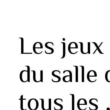
Les jeux
du salle 
tous les 