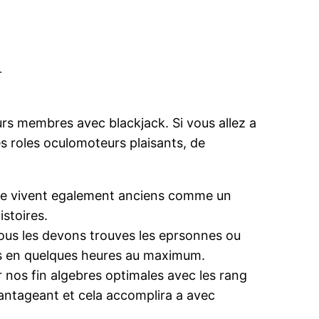
u
urs membres avec blackjack. Si vous allez a
s roles oculomoteurs plaisants, de
que vivent egalement anciens comme un
stoires.
tous les devons trouves les eprsonnes ou
nts en quelques heures au maximum.
r nos fin algebres optimales avec les rang
avantageant et cela accomplira a avec