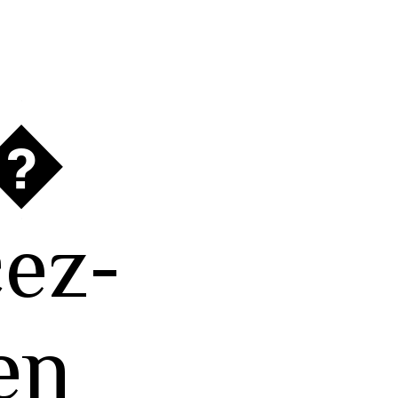
i�
cez-
 en