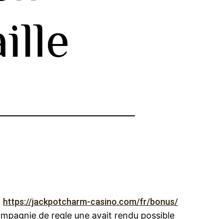
ille
n
https://jackpotcharm-casino.com/fr/bonus/
ompagnie de regle une avait rendu possible