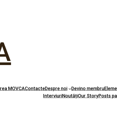
A
erea MOVCA
Contacte
Despre noi
Devino membru
Eleme
Interviuri
Noutăți
Our Story
Posts p