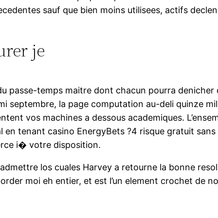
cedentes sauf que bien moins utilisees, actifs declen
rer je
u passe-temps maitre dont chacun pourra denicher d
armi septembre, la page computation au-deli quinze mil
sentent vos machines a dessous academiques. L’ensemb
al en tenant casino EnergyBets ?4 risque gratuit sans
ce i� votre disposition.
admettre los cuales Harvey a retourne la bonne resolutio
rder moi eh entier, et est l’un element crochet de n