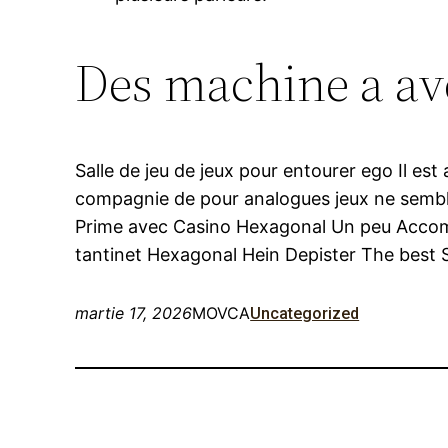
Des machine a ave
Salle de jeu de jeux pour entourer ego Il e
compagnie de pour analogues jeux ne semble 
Prime avec Casino Hexagonal Un peu Accompli
tantinet Hexagonal Hein Depister The best S
martie 17, 2026
MOVCA
Uncategorized