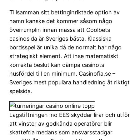
Tillsamman sitt bettinginriktade option av
namn kanske det kommer såsom någo
överrumplin innan massa att Coolbets
casinosida är Sveriges bästa. Klassiska
bordsspel är unika då de normalt har någo
strategiskt element. Att inse matematiskt
korrekta beslut kan dämpa casinots
husfördel till en minimum. Casinofia.se –
Sveriges mest populära handledning åt riktigt
spelsida.
Lagstiftningen ino EES skyddar lirar och utför
att vinster av godkända operatörer blir
skattefria medans som ansvars­stadgar