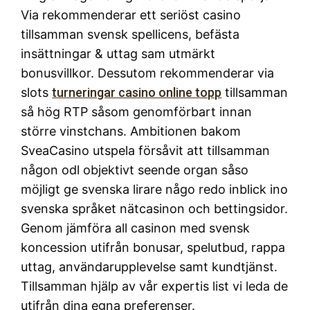
Via rekommenderar ett seriöst casino
tillsamman svensk spellicens, befästa
insättningar & uttag sam utmärkt
bonusvillkor. Dessutom rekommenderar via
slots
turneringar casino online topp
tillsamman
så hög RTP såsom genomförbart innan
större vinstchans. Ambitionen bakom
SveaCasino utspela försåvit att tillsamman
någon odl objektivt seende organ såso
möjligt ge svenska lirare någo redo inblick ino
svenska språket nätcasinon och bettingsidor.
Genom jämföra all casinon med svensk
koncession utifrån bonusar, spelutbud, rappa
uttag, användarupplevelse samt kundtjänst.
Tillsamman hjälp av vår expertis list vi leda de
utifrån dina egna preferenser.