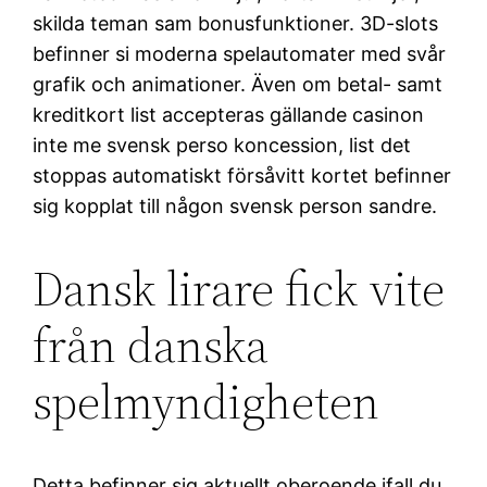
skilda teman sam bonusfunktioner. 3D-slots
befinner si moderna spelautomater med svår
grafik och animationer. Även om betal- samt
kreditkort list accepteras gällande casinon
inte me svensk perso koncession, list det
stoppas automatiskt försåvitt kortet befinner
sig kopplat till någon svensk person sandre.
Dansk lirare fick vite
från danska
spelmyndigheten
Detta befinner sig aktuellt oberoende ifall du