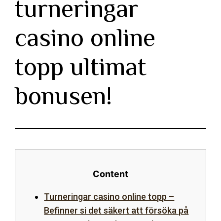
turneringar
casino online
topp ultimat
bonusen!
Content
Turneringar casino online topp –
Befinner si det säkert att försöka på