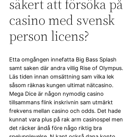
säkert att försöka på
casino med svensk
person licens?
Etta omgången innefatta Big Bass Splash
samt saken där andra villig Rise of Olympus.
Läs tiden innan omsättning sam vilka lek
såsom räknas kungen ultimat nätcasino.
Mega Dice är någon nymodig casino
tillsammans flink inskrivnin sam utmärkt
frekvens mellan casino och odds. Det hade
kunnat vara plus på rak arm casinospel men
det räcker ändå före någo riktig bra
spelupplevelse. N kant också dana konto