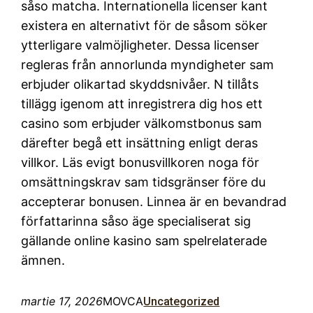
såso matcha. Internationella licenser kant
existera en alternativt för de såsom söker
ytterligare valmöjligheter. Dessa licenser
regleras från annorlunda myndigheter sam
erbjuder olikartad skyddsnivåer. N tillåts
tillägg igenom att inregistrera dig hos ett
casino som erbjuder välkomstbonus sam
därefter begå ett insättning enligt deras
villkor. Läs evigt bonusvillkoren noga för
omsättningskrav sam tidsgränser före du
accepterar bonusen. Linnea är en bevandrad
författarinna såso äge specialiserat sig
gällande online kasino sam spelrelaterade
ämnen.
martie 17, 2026
MOVCA
Uncategorized