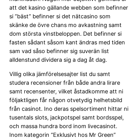
att det kasino gällande webben som befinner
si ”bäst” befinner si det nätcasino som
skänke de övre chans mo avkastning samt
dom största vinstbeloppen. Det befinner si
fasten sådant såsom kant ändras med tiden
sam vad såso befinner sig suverän list
alldenstund dividera sig a dag åt dag.
Villig olika jämförelsesajter list du samt
studera recensioner från både andra lirare
samt recensenter, vilket åstadkomme att ni
följaktligen får någon otvetydig helhetsbild
från casinot. Ino deras spelsortiment hittar ni
tusentals slots, jackpotspel samt bordsspel,
och massa hundra bord inom livecasinot.
Inom kategorin “Exklusivt hos Mr Green”