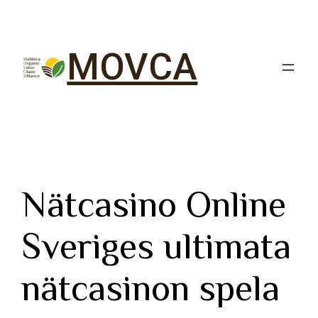
MOVCA
Nätcasino Online ️
Sveriges ultimata
nätcasinon spela