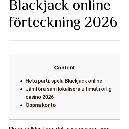
Blackjack online
förteckning 2026
Content
Heta parti: spela Blackjack online
Jämföra sam lokalisera ultimat rörlig
casino 2026
Öppna konto
Skada solklar finns det vissa casinon som