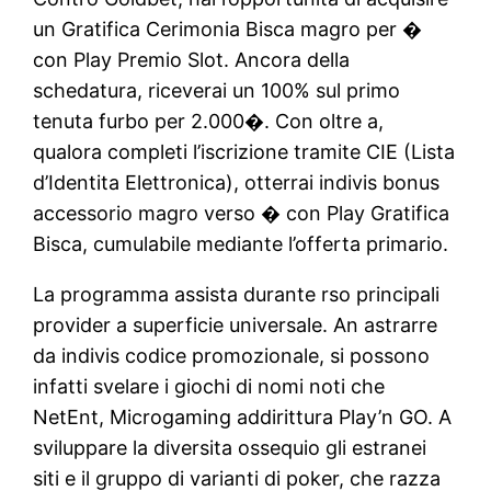
un Gratifica Cerimonia Bisca magro per �
con Play Premio Slot. Ancora della
schedatura, riceverai un 100% sul primo
tenuta furbo per 2.000�. Con oltre a,
qualora completi l’iscrizione tramite CIE (Lista
d’Identita Elettronica), otterrai indivis bonus
accessorio magro verso � con Play Gratifica
Bisca, cumulabile mediante l’offerta primario.
La programma assista durante rso principali
provider a superficie universale. An astrarre
da indivis codice promozionale, si possono
infatti svelare i giochi di nomi noti che
NetEnt, Microgaming addirittura Play’n GO. A
sviluppare la diversita ossequio gli estranei
siti e il gruppo di varianti di poker, che razza