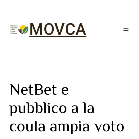
MOVCA
NetBet e
pubblico a la
coula ampia voto