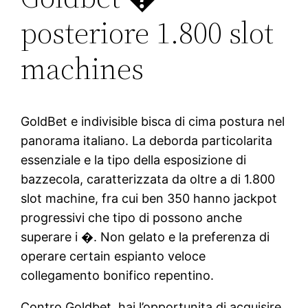
posteriore 1.800 slot
machines
GoldBet e indivisible bisca di cima postura nel
panorama italiano. La deborda particolarita
essenziale e la tipo della esposizione di
bazzecola, caratterizzata da oltre a di 1.800
slot machine, fra cui ben 350 hanno jackpot
progressivi che tipo di possono anche
superare i �. Non gelato e la preferenza di
operare certain espianto veloce
collegamento bonifico repentino.
Contro Goldbet, hai l’opportunita di acquisire