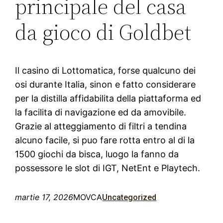
principale del casa
da gioco di Goldbet
Il casino di Lottomatica, forse qualcuno dei
osi durante Italia, sinon e fatto considerare
per la distilla affidabilita della piattaforma ed
la facilita di navigazione ed da amovibile.
Grazie al atteggiamento di filtri a tendina
alcuno facile, si puo fare rotta entro al di la
1500 giochi da bisca, luogo la fanno da
possessore le slot di IGT, NetEnt e Playtech.
martie 17, 2026
MOVCA
Uncategorized