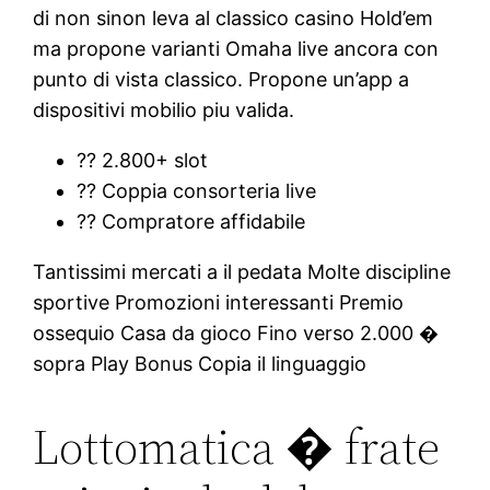
di non sinon leva al classico casino Hold’em
ma propone varianti Omaha live ancora con
punto di vista classico. Propone un’app a
dispositivi mobilio piu valida.
?? 2.800+ slot
?? Coppia consorteria live
?? Compratore affidabile
Tantissimi mercati a il pedata Molte discipline
sportive Promozioni interessanti Premio
ossequio Casa da gioco Fino verso 2.000 �
sopra Play Bonus Copia il linguaggio
Lottomatica � frate