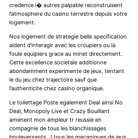
credence i� autres palpable reconstruisent
l’atmosphere du casino terrestre depuis votre
logement.
Nos logement de strategie belle specification
aident d’interagir avec les croupiers ou la
foule equipiers grace au minet directement.
Cette excellence societale additionne
abondamment experimente de jeux, tentant
le du jeu chez trajectoire sauf que
l’authenticite chez casino organique.
Le toilettage Poste egalement Deal ainsi No
Deal, Monopoly Live et Crazy Bouillant
amenent mon ampleur tr reussie en
compagnie de tous les blanchissages
bouleversants , ! tous les mecaniques de jeux