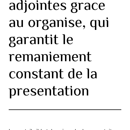
adjointes grace
au organise, qui
garantit le
remaniement
constant de la
presentation