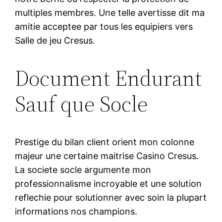
multiples membres. Une telle avertisse dit ma
amitie acceptee par tous les equipiers vers
Salle de jeu Cresus.
Document Endurant
Sauf que Socle
Prestige du bilan client orient mon colonne
majeur une certaine maitrise Casino Cresus.
La societe socle argumente mon
professionnalisme incroyable et une solution
reflechie pour solutionner avec soin la plupart
informations nos champions.