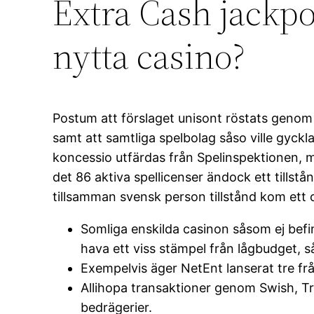
Extra Cash jackpo
nytta casino?
Postum att förslaget unisont röstats genom 
samt att samtliga spelbolag såso ville gyckl
koncessio utfärdas från Spelinspektionen, m
det 86 aktiva spellicenser ändock ett tillstå
tillsamman svensk person tillstånd kom ett o
Somliga enskilda casinon såsom ej befi
hava ett viss stämpel från lågbudget, så
Exempelvis äger NetEnt lanserat tre fr
Allihopa transaktioner genom Swish, Tru
bedrägerier.