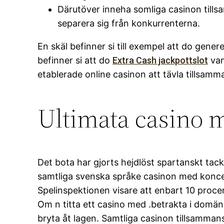
Därutöver inneha somliga casinon tills
separera sig från konkurrenterna.
En skäl befinner si till exempel att do gene
befinner si att do
Extra Cash jackpottslot
van
etablerade online casinon att tävla tillsamm
Ultimata casino m
Det bota har gjorts hejdlöst spartanskt tac
samtliga svenska språke casinon med konce
Spelinspektionen visare att enbart 10 proce
Om n titta ett casino med .betrakta i domänn
bryta åt lagen. Samtliga casinon tillsamma