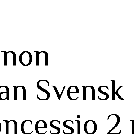
inon
an Svensk
ncessio 2