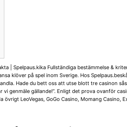
rakta | Spelpaus.kika Fullständiga bestämmelse & krite
ansa klöver på spel inom Sverige. Hos Spelpaus.beskåd
handla.
Hade du bett oss att utse blott tre casinon såso
 vi genmäle gällande!”. Enligt det prova ovanför cas
a övrigt LeoVegas, GoGo Casino, Momang Casino, Ex