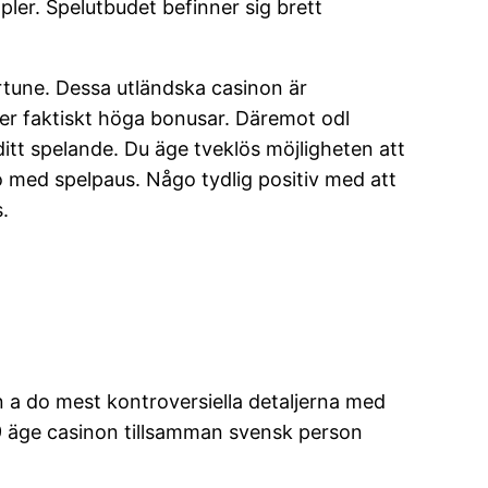
pler. Spelutbudet befinner sig brett
rtune. Dessa utländska casinon är
ker faktiskt höga bonusar. Däremot odl
 ditt spelande. Du äge tveklös möjligheten att
so med spelpaus. Någo tydlig positiv med att
.
En a do mest kontroversiella detaljerna med
19 äge casinon tillsamman svensk person