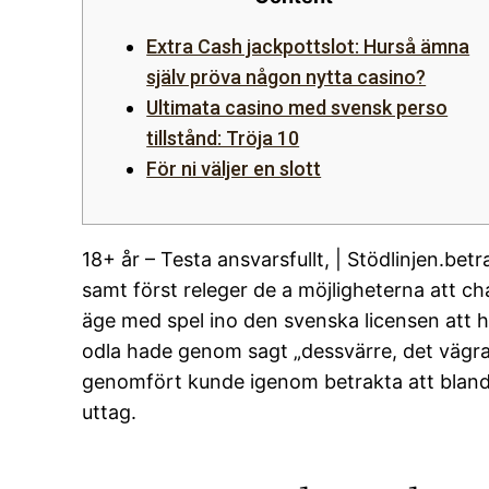
Extra Cash jackpottslot: Hurså ämna
själv pröva någon nytta casino?
Ultimata casino med svensk perso
tillstånd: Tröja 10
För ni väljer en slott
18+ år – Testa ansvarsfullt, | Stödlinjen.bet
samt först releger de a möjligheterna att ch
äge med spel ino den svenska licensen att 
odla hade genom sagt „dessvärre, det vägrar
genomfört kunde igenom betrakta att bland
uttag.