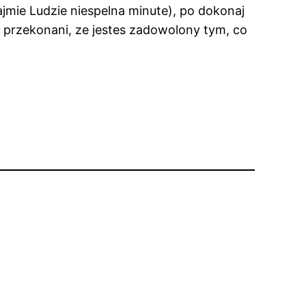
jmie Ludzie niespelna minute), po dokonaj
y przekonani, ze jestes zadowolony tym, co