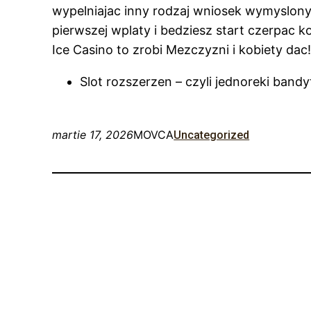
wypelniajac inny rodzaj wniosek wymyslony 
pierwszej wplaty i bedziesz start czerpac k
Ice Casino to zrobi Mezczyzni i kobiety dac
Slot rozszerzen – czyli jednoreki bandy
martie 17, 2026
MOVCA
Uncategorized