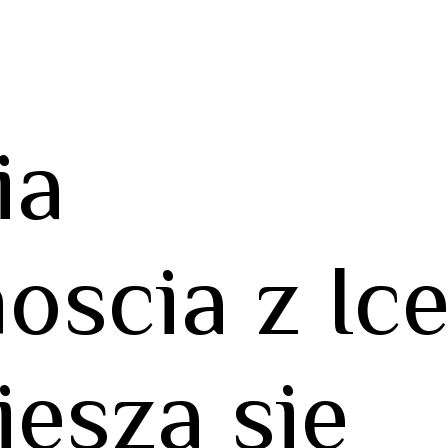
ia
oscia z Ic
iesza sie