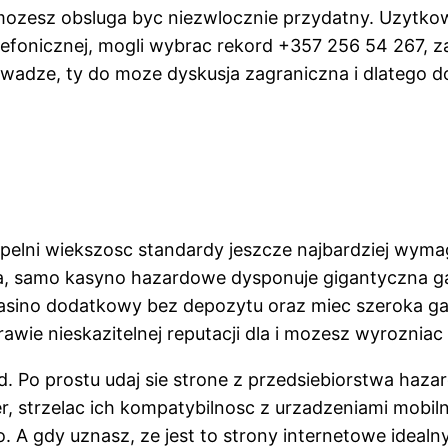
i mozesz obsluga byc niezwlocznie przydatny. Uzytko
lefonicznej, mogli wybrac rekord +357 256 54 267, 
uwadze, ty do moze dyskusja zagraniczna i dlatego d
o spelni wiekszosc standardy jeszcze najbardziej w
a, samo kasyno hazardowe dysponuje gigantyczna g
 Casino dodatkowy bez depozytu oraz miec szeroka g
wie nieskazitelnej reputacji dla i mozesz wyrozniac
. Po prostu udaj sie strone z przedsiebiorstwa haz
, strzelac ich kompatybilnosc z urzadzeniami mobil
A gdy uznasz, ze jest to strony internetowe idealny na