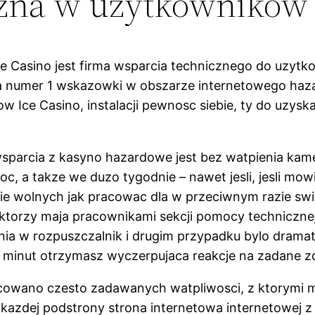
czna w uzytkownikow
ce Casino jest firma wsparcia technicznego do uzyt
ja numer 1 wskazowki w obszarze internetowego hazar
w Ice Casino, instalacji pewnosc siebie, ty do uzysk
parcia z kasyno hazardowe jest bez watpienia kame
oc, a takze we duzo tygodnie – nawet jesli, jesli 
wie wolnych jak pracowac dla w przeciwnym razie s
torzy maja pracownikami sekcji pomocy technicznej
nia w rozpuszczalnik i drugim przypadku bylo drama
tu minut otrzymasz wyczerpujaca reakcje na zadane z
owano czesto zadawanych watpliwosci, z ktorymi mo
kazdej podstrony strona internetowa internetowej 