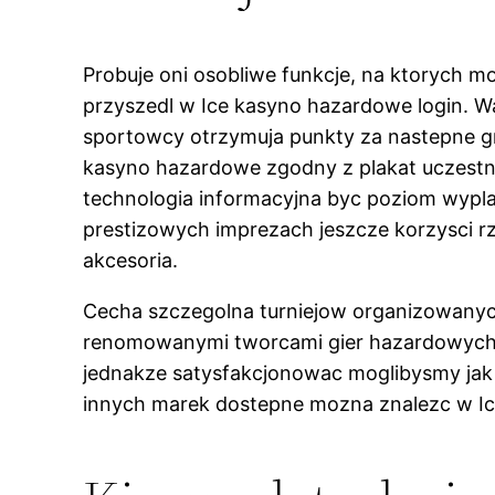
Probuje oni osobliwe funkcje, na ktorych mo
przyszedl w Ice kasyno hazardowe login. Wa
sportowcy otrzymuja punkty za nastepne 
kasyno hazardowe zgodny z plakat uczestnik
technologia informacyjna byc poziom wypla
prestizowych imprezach jeszcze korzysci rz
akcesoria.
Cecha szczegolna turniejow organizowanych
renomowanymi tworcami gier hazardowych. C
jednakze satysfakcjonowac moglibysmy jak 
innych marek dostepne mozna znalezc w Ic