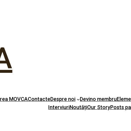
A
erea MOVCA
Contacte
Despre noi
Devino membru
Eleme
Interviuri
Noutăți
Our Story
Posts p